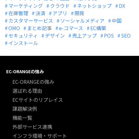
マーケティング
クラウド
ネットショップ
DX
在庫管理
決済
アプリ
開発
カスタマーサービス
ソーシャルメディア
中国
OMO
まとめ記事
e-コマース
EC構築
セキュリティ
デザイン
売上アップ
POS
SEO
インストール
EC-ORANGEの強み
EC-ORANGEの強み
選ばれる理由
ECサイトのリプレイス
課題解決例
機能一覧
外部サービス連携
インフラ環境・サポート