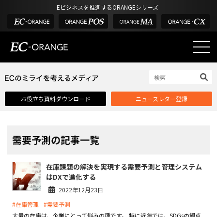
Eビジネスを推進するORANGEシリーズ
EC-ORANGEの強み
EC-ORANGEの強み
お役立ち資料ダウンロード
ニュースレター登録
選ばれる理由
ECサイトのリプレイス
課題解決例
需要予測の記事一覧
機能一覧
在庫課題の解決を実現する需要予測と管理システム
外部サービス連携
はDXで進化する
インフラ環境・サポート
2022年12月23日
#在庫管理
#需要予測
費用
大量の在庫は、企業にとって悩みの種です。 特に近年では、SDGsの観点