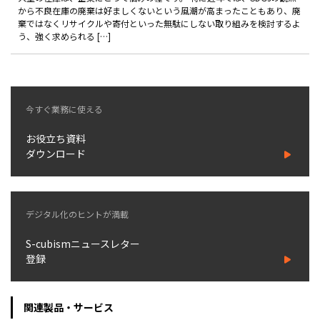
製品
から不良在庫の廃棄は好ましくないという風潮が高まったこともあり、廃
棄ではなくリサイクルや寄付といった無駄にしない取り組みを検討するよ
う、強く求められる […]
特長
ショッピングモール型 EC
マルチテナント、マルチブランドなど
今すぐ業務に使える
通販受注対応
ECと通販の連動を可能に
お役立ち資料
EC運用支援
ダウンロード
継続的に結果を出し続けるECサイトへ
スクラッチ開発
デジタル化のヒントが満載
ライセンス契約
S-cubismニュースレター
内製化支援
登録
補助金活用支援
関連製品・サービス
導入事例