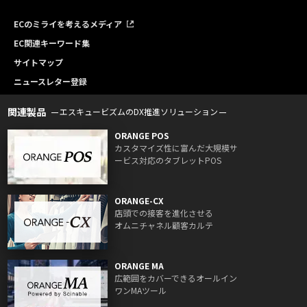
ECのミライを考えるメディア
EC関連キーワード集
サイトマップ
ニュースレター登録
関連製品
エスキュービズムのDX推進ソリューション
ORANGE POS
カスタマイズ性に富んだ大規模サ
ービス対応のタブレットPOS
ORANGE-CX
店頭での接客を進化させる
オムニチャネル顧客カルテ
ORANGE MA
広範囲をカバーできるオールイン
ワンMAツール