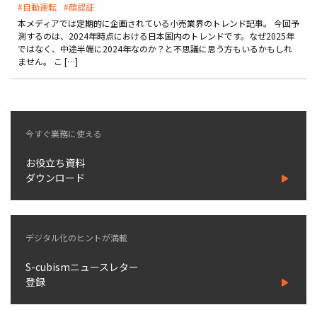
#自動運転
#顔認証
製品
本メディアでは定期的に企画されている小売業界のトレンド記事。 今回予
測するのは、2024年時点における日本国内のトレンドです。なぜ2025年
特長
ではなく、中途半端に2024年なのか？と不思議に思う方もいるかもしれ
ません。 こ […]
ショッピングモール型 EC
マルチテナント、マルチブランドなど
通販受注対応
ECと通販の連動を可能に
今すぐ業務に使える
EC運用支援
継続的に結果を出し続けるECサイトへ
お役立ち資料
ダウンロード
スクラッチ開発
ライセンス契約
デジタル化のヒントが満載
内製化支援
S-cubismニュースレター
補助金活用支援
登録
導入事例