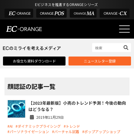
Eビジネスを推進するORANGEシリーズ
EC-ORANGEの強み
EC-ORANGEの強み
お役立ち資料ダウンロード
ニュースレター登録
選ばれる理由
ECサイトのリプレイス
課題解決例
顔認証の記事一覧
機能一覧
【2023年最新版】小売のトレンド予測！今後の動向
外部サービス連携
はどうなる？
インフラ環境・サポート
2019年11月29日
#AI
#ダイナミックプライシング
#トレンド
費用
#パーソナライゼーション
#バーチャル試着
#ポップアップショップ