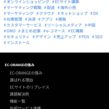
オンラインショッピング
ECサイト構築
マーケティング戦略
配送
海外小売
マーケティング
クラウド
ネットショップ
DX
在庫管理
決済
アプリ
開発
カスタマーサービス
ソーシャルメディア
中国
OMO
まとめ記事
e-コマース
EC構築
セキュリティ
デザイン
売上アップ
POS
SEO
インストール
EC-ORANGEの強み
EC-ORANGEの強み
選ばれる理由
ECサイトのリプレイス
課題解決例
機能一覧
外部サービス連携