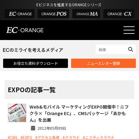
Eビジネスを推進するORANGEシリーズ
EC-ORANGEの強み
EC-ORANGEの強み
お役立ち資料ダウンロード
ニュースレター登録
選ばれる理由
ECサイトのリプレイス
課題解決例
EXPOの記事一覧
機能一覧
Web&モバイル マーケティングEXPO開催中！ニフ
外部サービス連携
クラ×「Orange EC」、CMSパッケージ「あかも
ん」を出展
インフラ環境・サポート
2012年05月09日
費用
#CMS
#EXPO
#アクセス負荷
#クラウド
#ニフティクラウド