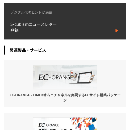
お役立ち記事
デジタル化のヒントが満載
S-cubismニュースレター
03-6432-0346
登録
電話受付：平日 10:00~17:00
お問い合わせ
関連製品・サービス
EC-ORANGE - OMO/オムニチャネルを実現するECサイト構築パッケー
ジ