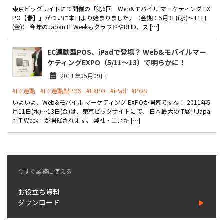
製品
東京ビッグサイトにて開催の「第6回 Web&モバイル マーケティング EX
PO【春】」がついに本日より始まりました。（会期：5月9日(水)～11日
(金)） 今年のJapan IT WeekもクラウドやRFID、ス […]
特長
ショッピングモール型 EC
EC連動型POS、iPadで登場？ Web&モバイルマー
マルチテナント、マルチブランドなど
ケティングEXPO（5/11～13）で明らかに！
2011年05月09日
通販受注対応
ECと通販の連動を可能に
#EC連動
#EC連動型POS
#EXPO
#iPad
#POS
いよいよ、Web&モバイル マーケティング EXPOが開幕ですね！ 2011年5
EC運用支援
月11日(水)～13日(金)は、東京ビッグサイトにて、 日本最大のIT展「Japa
継続的に結果を出し続けるECサイトへ
n IT Week」が開催されます。 弊社・エスキ […]
スクラッチ開発
ライセンス契約
今すぐ業務に使える
内製化支援
お役立ち資料
補助金活用支援
ダウンロード
導入事例