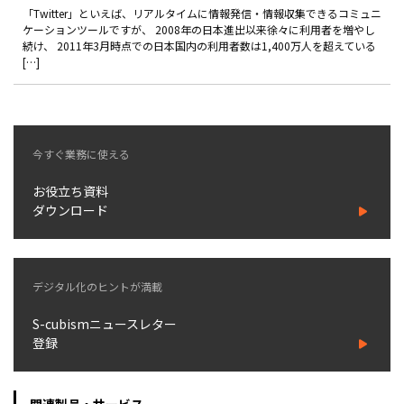
製品
「Twitter」といえば、リアルタイムに情報発信・情報収集できるコミュニ
ケーションツールですが、 2008年の日本進出以来徐々に利用者を増やし
続け、 2011年3月時点での日本国内の利用者数は1,400万人を超えている
特長
[…]
ショッピングモール型 EC
マルチテナント、マルチブランドなど
通販受注対応
今すぐ業務に使える
ECと通販の連動を可能に
EC運用支援
お役立ち資料
継続的に結果を出し続けるECサイトへ
ダウンロード
スクラッチ開発
ライセンス契約
デジタル化のヒントが満載
内製化支援
S-cubismニュースレター
登録
補助金活用支援
導入事例