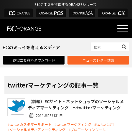
Eビジネスを推進するORANGEシリーズ
EC-ORANGEの強み
EC-ORANGEの強み
お役立ち資料ダウンロード
ニュースレター登録
選ばれる理由
ECサイトのリプレイス
課題解決例
twitterマーケティングの記事一覧
機能一覧
（前編）ECサイト・ネットショップのソーシャルメ
外部サービス連携
ディアマーケティング ～twitterマーケティング
インフラ環境・サポート
2011年03月31日
#twitterカスタマーサポート
#twitterマーケティング
#twitter活用
費用
#ソーシャルメディアマーケティング
#プロモーションツール