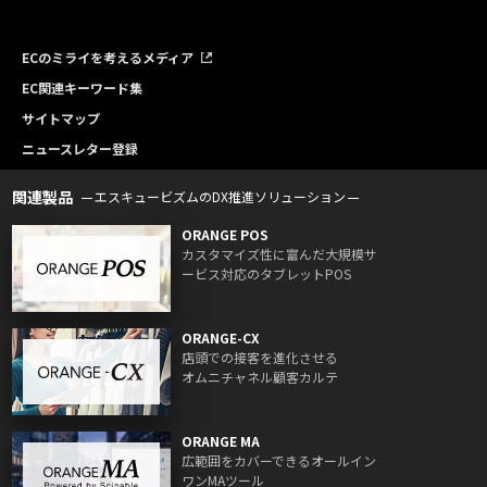
ECのミライを考えるメディア
EC関連キーワード集
サイトマップ
ニュースレター登録
関連製品
エスキュービズムのDX推進ソリューション
ORANGE POS
カスタマイズ性に富んだ大規模サ
ービス対応のタブレットPOS
ORANGE-CX
店頭での接客を進化させる
オムニチャネル顧客カルテ
ORANGE MA
広範囲をカバーできるオールイン
ワンMAツール