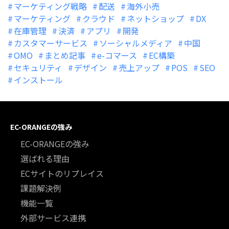
マーケティング戦略
配送
海外小売
マーケティング
クラウド
ネットショップ
DX
在庫管理
決済
アプリ
開発
カスタマーサービス
ソーシャルメディア
中国
OMO
まとめ記事
e-コマース
EC構築
セキュリティ
デザイン
売上アップ
POS
SEO
インストール
EC-ORANGEの強み
EC-ORANGEの強み
選ばれる理由
ECサイトのリプレイス
課題解決例
機能一覧
外部サービス連携