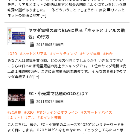
製品
先日、リアルとネットの関係は地方と都会の関係によく似ているという興
味深い話がありました。 一体どういうことでしょうか？ 目次 ■リアルと
ネットの関係と地方 […]
特長
ヤマダ電機の取り組みに見る「ネットとリアルの融
ショッピングモール型 EC
マルチテナント、マルチブランドなど
合」の行方
2013年05月09日
通販受注対応
ECと通販の連動を可能に
#O2O
#ネットとリアル
#マーケティング
#ヤマダ電機
#融合
みなさんは家電を買う時、どのお店へ行くでしょうか？ いきなりですが
EC運用支援
こちらは日本の家電量販店の売上ランキングです。 １位のヤマダ電機は売
継続的に結果を出し続けるECサイトへ
上高１兆8000億円、まさに家電量販店の覇者です。 そんな業界第1位のヤ
マダ電機ですが […]
スクラッチ開発
ライセンス契約
EC・小売業で話題のO2Oとは？
2011年07月06日
内製化支援
#EC連携
#O2O
#オンラインとオフライン
#スマートデバイス
#ネットとリアル
#ポイント連携
補助金活用支援
こんにちわ。 最近、EC・小売業のニュースで”O2O“というキーワードを
よく目にします。 O2Oとはどんなものなのか、チェックしてみたいと思
導入事例