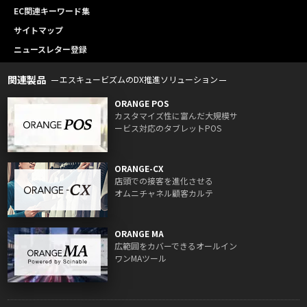
EC関連キーワード集
サイトマップ
ニュースレター登録
関連製品
エスキュービズムのDX推進ソリューション
ORANGE POS
カスタマイズ性に富んだ大規模サ
ービス対応のタブレットPOS
ORANGE-CX
店頭での接客を進化させる
オムニチャネル顧客カルテ
ORANGE MA
広範囲をカバーできるオールイン
ワンMAツール