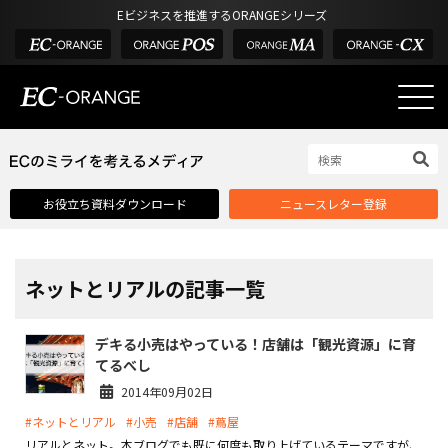
Eビジネスを推進するORANGEシリーズ
EC-ORANGEの強み
EC-ORANGEの強み
お役立ち資料ダウンロード
ニュースレター登録
選ばれる理由
ECサイトのリプレイス
課題解決例
ネットとリアルの記事一覧
機能一覧
デキる小売はやっている！店舗は「観光資源」に育
外部サービス連携
てるべし
インフラ環境・サポート
2014年09月02日
#ネットとリアル
#小売
#店舗
#蔦屋
費用
リアルとネット。本ブログでも既に何度も取り上げているテーマですが、