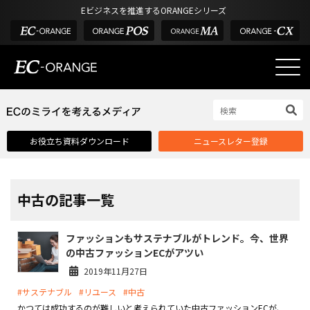
Eビジネスを推進するORANGEシリーズ
EC-ORANGEの強み
EC-ORANGEの強み
お役立ち資料ダウンロード
ニュースレター登録
選ばれる理由
ECサイトのリプレイス
課題解決例
中古の記事一覧
機能一覧
ファッションもサステナブルがトレンド。今、世界
外部サービス連携
の中古ファッションECがアツい
インフラ環境・サポート
2019年11月27日
#サステナブル
#リユース
#中古
費用
かつては成功するのが難しいと考えられていた中古ファッションECが、