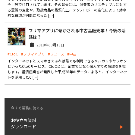
製品
今世界で注目されています。その背景には、消費者のサステナブルに対す
る意識の変化や、取扱商品の品質向上、テクノロジーの進化によって効率
的な買取が可能になった […]
特長
フリマアプリに脅かされる中古品販売業！今後の活
ショッピングモール型 EC
マルチテナント、マルチブランドなど
路は？
2018年03月13日
通販受注対応
ECと通販の連動を可能に
#CtoC
#フリマアプリ
#リユース
#中古
インターネットとスマホさえあれば誰でも利用できるメルカリやヤフオク
EC運用支援
といったCtoCサービス。CtoCとは、企業ではなく個人間での商取引を指
継続的に結果を出し続けるECサイトへ
します。経済産業省が発表した平成28年のデータによると、インターネッ
トを活用したC […]
スクラッチ開発
ライセンス契約
内製化支援
今すぐ業務に使える
補助金活用支援
お役立ち資料
ダウンロード
導入事例