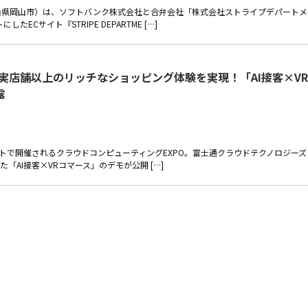
山県岡山市）は、ソフトバンク株式会社と合弁会社「株式会社ストライプデパートメ
Cサイト『STRIPE DEPARTME […]
実店舗以上のリッチなショッピング体験を実現！「AI接客×VR
露
サイトで開催されるクラウドコンピューティングEXPO。富士通クラウドテクノロジーズ
AI接客×VRコマース」のデモが公開 […]