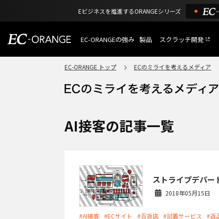
Eビジネスを推進するORANGEシリーズ
EC-ORANGEの強み
製品
スクラッチ開発
EC-ORANGEの強み
選ばれる理由
EC-ORANGE トップ
ECのミライを考えるメディア
特長
ECサイトのリプレイス
課題解決例
機能一覧
外部サービス連携
ショッピングモール型 E
インフラ環境・サポート
費用
マルチテナント、マルチブランド
AI接客の記事一覧
通販受注対応
ECと通販の連動を可能に
EC運用支援
継続的に結果を出し続けるECサイ
ストライプデパー
2018年05月15日
#AI接客
#ECサイト
#百貨店
#試着サービス
#返