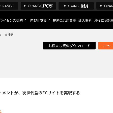
ライセンス契約
内製化支援
補助金活用支援
導入事例
お役立ち記
AI接客
お役立ち資料ダウンロード
ニュ
C
など
トへ
トメントが、次世代型のECサイトを実現する
品