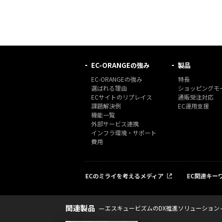
EC-ORANGEの強み
製品
EC-ORANGEの強み
特長
選ばれる理由
ショッピングモー
ECサイトのリプレイス
通販受注対応
課題解決例
EC運用支援
機能一覧
外部サービス連携
インフラ環境・サポート
費用
ECのミライを考えるメディア
EC関連キー
関連製品
エスキュービズムのDX推進ソリューション