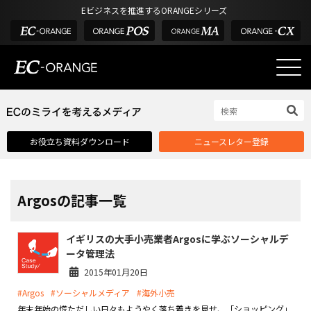
Eビジネスを推進するORANGEシリーズ
EC-ORANGEの強み
EC-ORANGEの強み
お役立ち資料ダウンロード
ニュースレター登録
選ばれる理由
ECサイトのリプレイス
課題解決例
Argosの記事一覧
機能一覧
イギリスの大手小売業者Argosに学ぶソーシャルデ
外部サービス連携
ータ管理法
インフラ環境・サポート
2015年01月20日
#Argos
#ソーシャルメディア
#海外小売
費用
年末年始の慌ただしい日々もようやく落ち着きを見せ、「ショッピング」