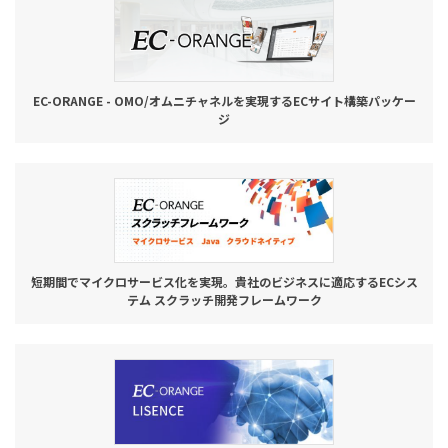
お役立ち記事
03-6432-0346
EC-ORANGE - OMO/オムニチャネルを実現するECサイト構築パッケー
電話受付：平日 10:00~17:00
ジ
お問い合わせ
短期間でマイクロサービス化を実現。貴社のビジネスに適応するECシス
テム スクラッチ開発フレームワーク