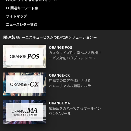
EC関連キーワード集
サイトマップ
ニュースレター登録
関連製品
エスキュービズムのDX推進ソリューション
ORANGE POS
カスタマイズ性に富んだ大規模サ
ービス対応のタブレットPOS
ORANGE-CX
店頭での接客を進化させる
オムニチャネル顧客カルテ
ORANGE MA
広範囲をカバーできるオールイン
ワンMAツール