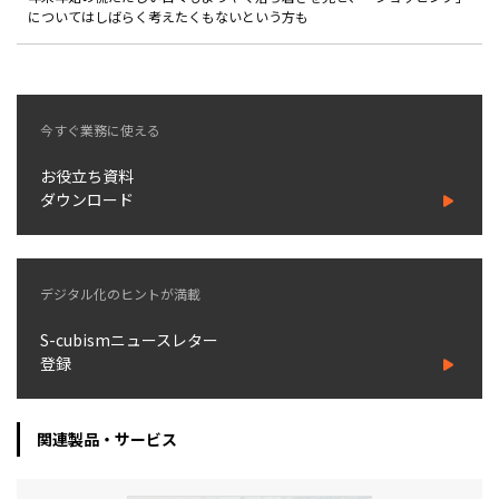
製品
についてはしばらく考えたくもないという方も
特長
ショッピングモール型 EC
今すぐ業務に使える
マルチテナント、マルチブランドなど
通販受注対応
お役立ち資料
ECと通販の連動を可能に
ダウンロード
EC運用支援
継続的に結果を出し続けるECサイトへ
スクラッチ開発
デジタル化のヒントが満載
S-cubismニュースレター
ライセンス契約
登録
内製化支援
関連製品・サービス
補助金活用支援
導入事例