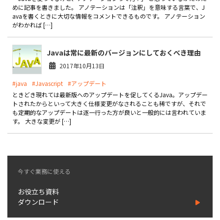
製品
めに記事を書きました。 アノテーションは「注釈」を意味する言葉で、J
avaを書くときに大切な情報をコメントできるものです。 アノテーション
がわかれば […]
特長
ショッピングモール型 EC
Javaは常に最新のバージョンにしておくべき理由
マルチテナント、マルチブランドなど
2017年10月13日
通販受注対応
#java
#Javascript
#アップデート
ECと通販の連動を可能に
ときどき現れては最新版へのアップデートを促してくるJava。アップデー
EC運用支援
トされたからといって大きく仕様変更がなされることも稀ですが、それで
継続的に結果を出し続けるECサイトへ
も定期的なアップデートは逐一行った方が良いと一般的には言われていま
す。 大きな変更が […]
スクラッチ開発
ライセンス契約
今すぐ業務に使える
内製化支援
お役立ち資料
補助金活用支援
ダウンロード
導入事例