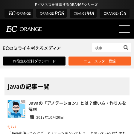
Eビジネスを推進するORANGEシリーズ
EC-ORANGEの強み
EC-ORANGEの強み
お役立ち資料ダウンロード
ニュースレター登録
選ばれる理由
ECサイトのリプレイス
課題解決例
javaの記事一覧
機能一覧
Javaの「アノテーション」とは？使い方・作り方を
外部サービス連携
解説
インフラ環境・サポート
2017年10月20日
#java
費用
「Javaを使ってるけど、アノテーションって何？」 と思っているかたのた