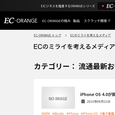
Eビジネスを推進するORANGEシリーズ
EC-ORANGEの強み
製品
スクラッチ開発
EC-ORANGEの強み
選ばれる理由
EC-ORANGE トップ
ECのミライを考えるメディア
特長
ECサイトのリプレイス
課題解決例
機能一覧
外部サービス連携
ショッピングモール型 E
インフラ環境・サポート
費用
マルチテナント、マルチブランド
カテゴリー： 流通最新
通販受注対応
ECと通販の連動を可能に
EC運用支援
継続的に結果を出し続けるECサイ
iPhone OS 4.
2010年06月21日
#DRM
#iBooks
#iPhone
#iPhone OS
#電子書籍