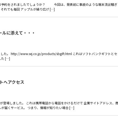
皆さんは予約をされましたでしょうか？ 今回は、発表前に事故のような端末流出騒ぎ
れでも毎回 アップルが繰り広げ […]
ールに添えて・・・
://www.sej.co.jp/products/sbgift.html これはソフトバンクギフトとセ
 […]
イトへアクセス
が登場しました。 これは携帯電話から電話をかけるだけで 企業サイトアドレス、
が届くサービス。 つまり、情報が知りたい場合 […]