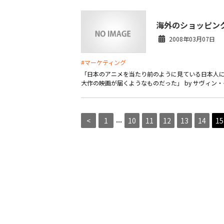
海外のショッピン
2008年03月07日
#マーケティング
「日本のアニメを当たり前のように見ている日本人に
大作の映画が届くようなものだった」 by サヴィン・
...
<
1
10
11
12
13
14
15