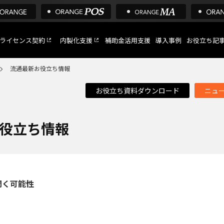
ライセンス契約
内製化支援
補助金活用支援
導入事例
お役立ち記
流通最新お役立ち情報
お役立ち資料ダウンロード
ニュ
C
など
お役立ち情報
トへ
0が開く可能性