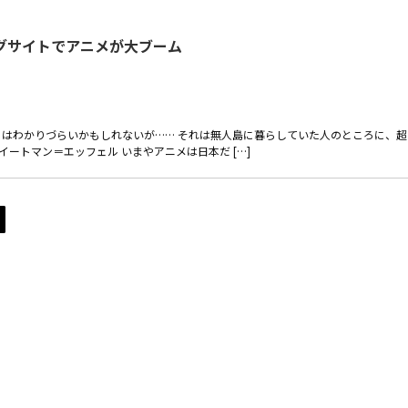
グサイトでアニメが大ブーム
はわかりづらいかもしれないが…… それは無人島に暮らしていた人のところに、超
イートマン＝エッフェル いまやアニメは日本だ […]