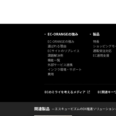
EC-ORANGEの強み
製品
EC-ORANGEの強み
特長
選ばれる理由
ショッピングモー
ECサイトのリプレイス
通販受注対応
課題解決例
EC運用支援
機能一覧
外部サービス連携
インフラ環境・サポート
費用
ECのミライを考えるメディア
EC関連キー
関連製品
エスキュービズムのDX推進ソリューション