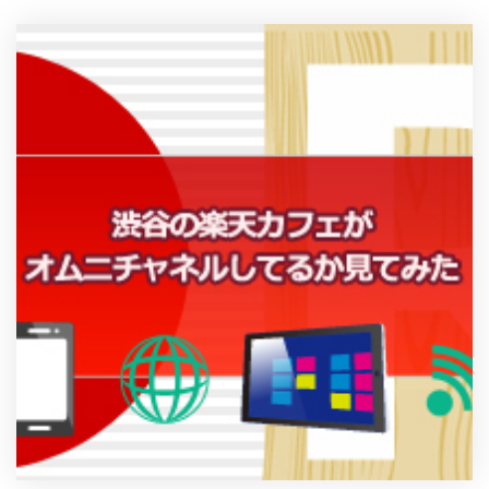
製品
特長
ショッピングモール型 EC
マルチテナント、マルチブランドなど
通販受注対応
ECと通販の連動を可能に
EC運用支援
継続的に結果を出し続けるECサイトへ
スクラッチ開発
ライセンス契約
内製化支援
補助金活用支援
導入事例