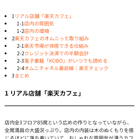
1
リアル店舗「楽天カフェ」
1-1
店内の雰囲気
1-2
店内の環境
2
楽天カフェのオムニった取り組み
2-1
楽天市場が体感できる仕組み
2-2
クレジット決済での半額会計
2-3
電子書籍「KOBO」がいつでも読める
2-4
オムニチャネル最前線：楽天チェック
3
まとめ
1 リアル店舗「楽天カフェ」
店内全3フロア85席という広めの作りとなっていながら、
全席満員の大盛況っぷり。店内の内装は木のぬくもりを感
じるほどに落ち着いていて、おしゃれな雰囲気が漂うカフ