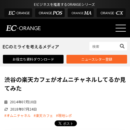
Eビジネスを推進するORANGEシリーズ
EC-ORANGEの強み
EC-ORANGEの強み
お役立ち資料ダウンロード
ニュースレター登録
選ばれる理由
ECサイトのリプレイス
渋谷の楽天カフェがオムニチャネルしてるか見
課題解決例
てみた
機能一覧
2014年07月10日
外部サービス連携
2018年07月24日
インフラ環境・サポート
#オムニチャネル
#楽天カフェ
#現地レポ
費用