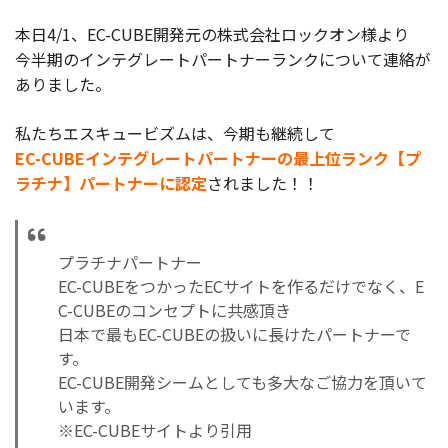
製品
本日4/1、EC-CUBE開発元の株式会社ロックオン様より
今半期のインテグレートパートナーランクについて連絡が
特長
ありました。
ショッピングモール型 EC
マルチテナント、マルチブランドなど
私たちエスキュービズムは、今期も継続して
通販受注対応
EC-CUBEインテグレートパートナーの最上位ランク【プ
ECと通販の連動を可能に
ラチナ】パートナーに認定
されました！！
EC運用支援
継続的に結果を出し続けるECサイトへ
プラチナパートナー
スクラッチ開発
EC-CUBEをつかったECサイトを作るだけでなく、E
ライセンス契約
C-CUBEのコンセプトに共感頂き
日本で最もEC-CUBEの扱いに長けたパートナーで
内製化支援
す。
EC-CUBE開発シームとしても多大なご協力を頂いて
補助金活用支援
います。
※EC-CUBEサイトより引用
導入事例