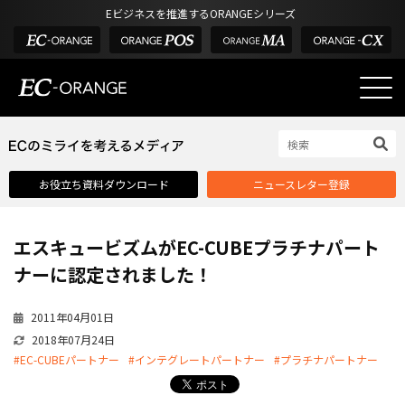
Eビジネスを推進するORANGEシリーズ
EC-ORANGEの強み
EC-ORANGEの強み
お役立ち資料ダウンロード
ニュースレター登録
選ばれる理由
ECサイトのリプレイス
エスキュービズムがEC-CUBEプラチナパート
課題解決例
ナーに認定されました！
機能一覧
2011年04月01日
外部サービス連携
2018年07月24日
インフラ環境・サポート
#EC-CUBEパートナー
#インテグレートパートナー
#プラチナパートナー
費用