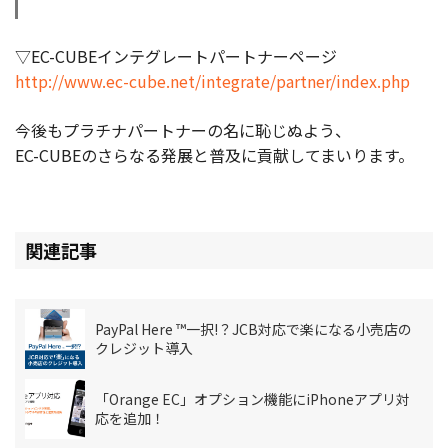
お役立ち記事
▽EC-CUBEインテグレートパートナーページ
http://www.ec-cube.net/integrate/partner/index.php
03-6432-0346
電話受付：平日 10:00~17:00
今後もプラチナパートナーの名に恥じぬよう、
EC-CUBEのさらなる発展と普及に貢献してまいります。
お問い合わせ
関連記事
PayPal Here ™一択!？JCB対応で楽になる小売店の
クレジット導入
「Orange EC」オプション機能にiPhoneアプリ対
応を追加！