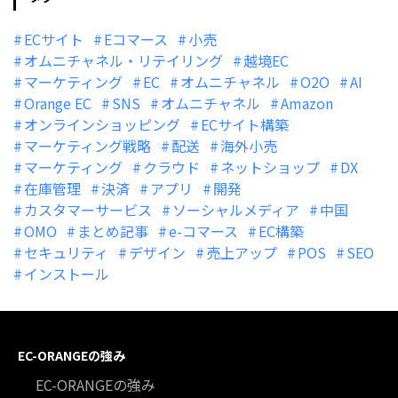
ECサイト
Eコマース
小売
オムニチャネル・リテイリング
越境EC
マーケティング
EC
オムニチャネル
O2O
AI
Orange EC
SNS
オムニチャネル
Amazon
オンラインショッピング
ECサイト構築
マーケティング戦略
配送
海外小売
マーケティング
クラウド
ネットショップ
DX
在庫管理
決済
アプリ
開発
カスタマーサービス
ソーシャルメディア
中国
OMO
まとめ記事
e-コマース
EC構築
セキュリティ
デザイン
売上アップ
POS
SEO
インストール
EC-ORANGEの強み
EC-ORANGEの強み