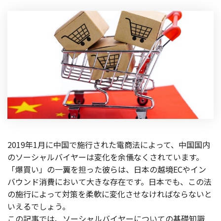
製品
特長
ショッピングモール型 EC
マルチテナント、マルチブランドなど
通販受注対応
ECと通販の連動を可能に
EC運用支援
継続的に結果を出し続けるECサイトへ
スクラッチ開発
2019年1月に中国で施行された電商法によって、中国国内
ライセンス契約
のソーシャルバイヤーは変化を余儀なくされています。
「爆買い」の一翼を担った彼らは、日本の越境ECやイン
内製化支援
バウンド消費において大きな存在です。日本でも、この法
の施行によって対策を柔軟に変化させなければならないと
補助金活用支援
いえるでしょう。
この記事では、ソーシャルバイヤーについての基礎知識
導入事例