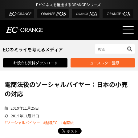
Eビジネスを推進するORANGEシリーズ
EC-ORANGEの強み
EC-ORANGEの強み
お役立ち資料ダウンロード
ニュースレター登録
選ばれる理由
ECサイトのリプレイス
電商法後のソーシャルバイヤー：日本の小売
課題解決例
の対応
機能一覧
2019年11月25日
外部サービス連携
2019年11月25日
インフラ環境・サポート
#ソーシャルバイヤー
#越境EC
#電商法
費用