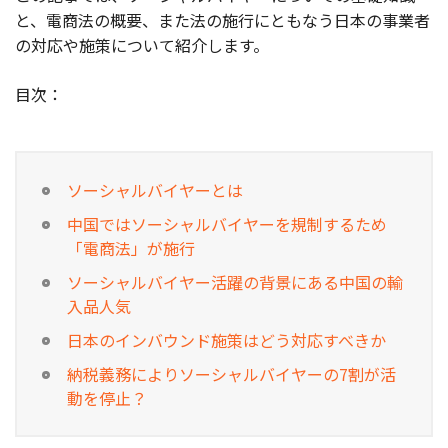
と、電商法の概要、また法の施行にともなう日本の事業者
お役立ち記事
の対応や施策について紹介します。
03-6432-0346
目次：
電話受付：平日 10:00~17:00
お問い合わせ
ソーシャルバイヤーとは
中国ではソーシャルバイヤーを規制するため
「電商法」が施行
ソーシャルバイヤー活躍の背景にある中国の輸
入品人気
日本のインバウンド施策はどう対応すべきか
納税義務によりソーシャルバイヤーの7割が活
動を停止？