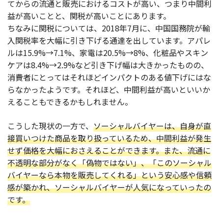
てからの流通と販売におけるコストが高い、つまり中間利
益が高いことと、関税が高いことにあります。
ちなみに関税については、2018年7月に、中国国務院が輸
入関税率を大幅に引き下げる通達を出しています。アパレ
ルは15.9%→7.1%、家電は20.5%→8%、化粧品やスキン
ケアは8.4%→2.9%など引き下げ幅は大きかったものの、
消費者にとってはそれほどインパクトのある値下げにはな
らなかったようです。それほど、中間利益が高いといいか
えることもできるかもしれません。
こうした現状の一方で、
ソーシャルバイヤーは、自身が直
接買いつけた商品を取り扱っているため、中間利益が発生
せず価格を大幅におさえることができます。また、流通に
不透明な部分がなく「偽物ではない」、「このソーシャル
バイヤーなら本物を販売してくれる」という安心感や信頼
感が築かれ、ソーシャルバイヤーが人気になっていったの
です。