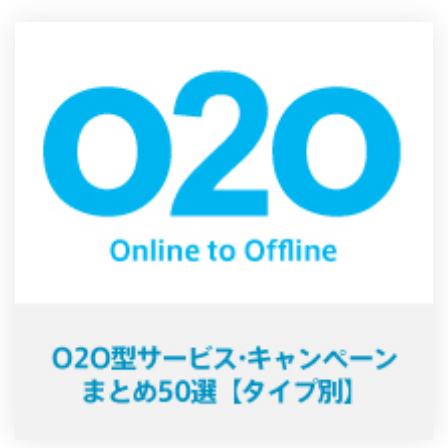
製品
特長
ショッピングモール型 EC
マルチテナント、マルチブランドなど
通販受注対応
ECと通販の連動を可能に
EC運用支援
継続的に結果を出し続けるECサイトへ
スクラッチ開発
ライセンス契約
内製化支援
補助金活用支援
導入事例