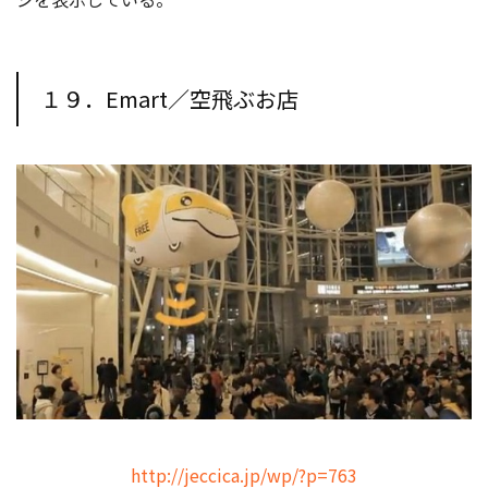
１９．Emart／空飛ぶお店
http://jeccica.jp/wp/?p=763