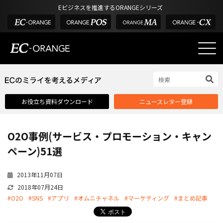
Eビジネスを推進するORANGEシリーズ
EC-ORANGEの強み
EC-ORANGEの強み
お役立ち資料ダウンロード
ニュースレター登録
選ばれる理由
ECサイトのリプレイス
O2O事例(サービス・プロモーション・キャン
課題解決例
ペーン)51選
機能一覧
2013年11月07日
外部サービス連携
2018年07月24日
インフラ環境・サポート
#O2O
#SNS
#アプリ
#オムニチャネル
#マーケティング
#まとめ記事
費用