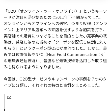
お役立ち記事
「O2O（オンライン・ツー・オフライン）」というキーワ
ードが注目を浴び始めたのは2011年下半期からでした。
03-6432-0346
オンラインからオフラインへの送客、つまりWEB（オンラ
電話受付：平日 10:00~17:00
イン）上でリアル店舗への来店を促すような施策を打ち、
実店舗での購買につなげることを目的とした小売事業の戦
お問い合わせ
略は、普及し始めた当初は「クーポンを配信し店舗に来て
もらう」というクーポン型O2Oが主流でした。しかし、最
近では位置情報やNFC（Near Field Communication：近
距離無線通信技術）、音波など最新技術を活用した取り組
みも見られるようになりました。
今回は、O2O型サービスやキャンペーンの事例を７つのタ
イプに分類し、それぞれの特徴と事例をまとめました。