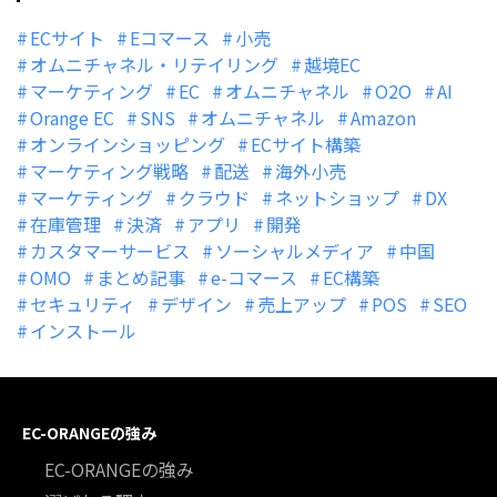
ECサイト
Eコマース
小売
オムニチャネル・リテイリング
越境EC
マーケティング
EC
オムニチャネル
O2O
AI
Orange EC
SNS
オムニチャネル
Amazon
オンラインショッピング
ECサイト構築
マーケティング戦略
配送
海外小売
マーケティング
クラウド
ネットショップ
DX
在庫管理
決済
アプリ
開発
カスタマーサービス
ソーシャルメディア
中国
OMO
まとめ記事
e-コマース
EC構築
セキュリティ
デザイン
売上アップ
POS
SEO
インストール
EC-ORANGEの強み
EC-ORANGEの強み