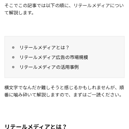
そこでこの記事では以下の順に、リテールメディアについ
お役立ち記事
て解説します。
03-6432-0346
電話受付：平日 10:00~17:00
お問い合わせ
リテールメディアとは？
リテールメディア広告の市場規模
リテールメディアの活用事例
横文字でなんだか難しそうと感じるかもしれませんが、順
番に噛み砕いて解説しますので、まずはご一読ください。
リテールメディアとは？