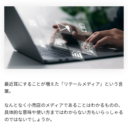
製品
特長
ショッピングモール型 EC
マルチテナント、マルチブランドなど
通販受注対応
ECと通販の連動を可能に
EC運用支援
継続的に結果を出し続けるECサイトへ
スクラッチ開発
最近耳にすることが増えた「リテールメディア」という言
ライセンス契約
葉。
内製化支援
なんとなく小売店のメディアであることはわかるものの、
具体的な意味や使い方まではわからない方もいらっしゃる
補助金活用支援
のではないでしょうか。
導入事例