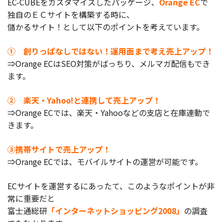
EC-CUBEをカスタマイズしたパッケージ、
Orange EC
で
製品
独自のＥＣサイトを構築する時に、
儲かるサイト！として以下のポイントを考えています。
特長
① 創りっぱなしではない！運用面まで考え売上アップ！
ショッピングモール型 EC
マルチテナント、マルチブランドなど
⇒Orange ECはSEO対策がばっちり、メルマガ配信もでき
ます。
通販受注対応
ECと通販の連動を可能に
② 楽天・Yahoo!と連携して売上アップ！
EC運用支援
⇒Orange ECでは、楽天・Yahooなどの支店と在庫連動で
継続的に結果を出し続けるECサイトへ
きます。
スクラッチ開発
③携帯サイトで売上アップ！
ライセンス契約
⇒Orange ECでは、モバイルサイトの運営が可能です。
内製化支援
ECサイトを運営するにあったて、このようなポイントが非
補助金活用支援
常に重要だと
富士通総研
「インターネットショッピング2008」
の調査
導入事例