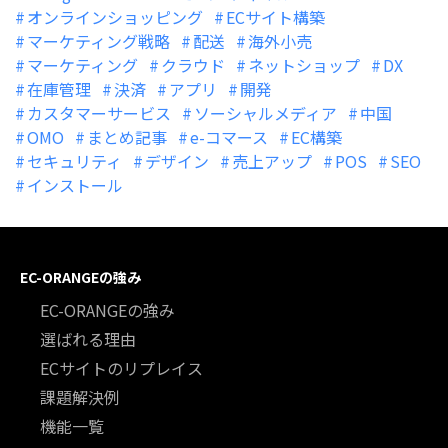
オンラインショッピング
ECサイト構築
マーケティング戦略
配送
海外小売
マーケティング
クラウド
ネットショップ
DX
在庫管理
決済
アプリ
開発
カスタマーサービス
ソーシャルメディア
中国
OMO
まとめ記事
e-コマース
EC構築
セキュリティ
デザイン
売上アップ
POS
SEO
インストール
EC-ORANGEの強み
EC-ORANGEの強み
選ばれる理由
ECサイトのリプレイス
課題解決例
機能一覧