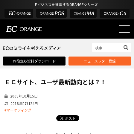
Eビジネスを推進するORANGEシリーズ
EC-ORANGEの強み
EC-ORANGEの強み
お役立ち資料ダウンロード
ニュースレター登録
選ばれる理由
ECサイトのリプレイス
ＥＣサイト、ユーザ最新動向とは？！
課題解決例
機能一覧
2008年10月15日
2018年07月24日
外部サービス連携
#マーケティング
インフラ環境・サポート
費用