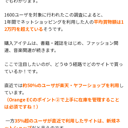
でもわかります。
お役立ち記事
1600ユーザを対象に行われたこの調査によると、
1年間でネットショッピングを利用した人の
平均買物額は1
03-6432-0346
2万円を超えている
そうです。
電話受付：平日 10:00~17:00
購入アイテムは、書籍・雑誌をはじめ、ファッション関
お問い合わせ
連、音楽関連が続きます。
ここで注目したいのが、どうゆう経路でどのサイトで買っ
ているか！です。
直近では
約50％のユーザが楽天・ヤフーショップを利用
し
ています。
（Orange ECのポイント②で上手に在庫を管理すること
は必須ですね！）
一方
35％超のユーザが直近で利用したサイトは、新規ネ
ットショップ
だと言うのです。