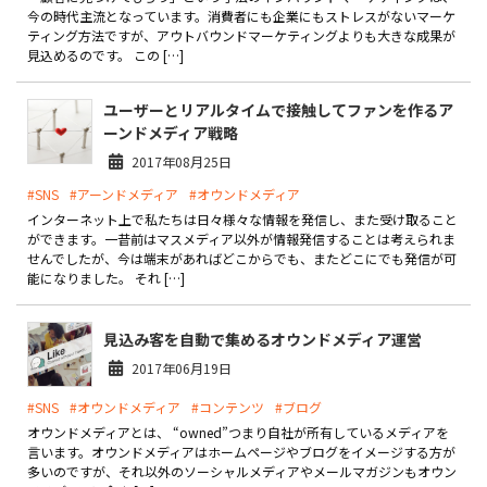
製品
今の時代主流となっています。消費者にも企業にもストレスがないマーケ
ティング方法ですが、アウトバウンドマーケティングよりも大きな成果が
見込めるのです。 この […]
特長
ユーザーとリアルタイムで接触してファンを作るア
ショッピングモール型 EC
マルチテナント、マルチブランドなど
ーンドメディア戦略
2017年08月25日
通販受注対応
ECと通販の連動を可能に
#SNS
#アーンドメディア
#オウンドメディア
インターネット上で私たちは日々様々な情報を発信し、また受け取ること
EC運用支援
ができます。一昔前はマスメディア以外が情報発信することは考えられま
継続的に結果を出し続けるECサイトへ
せんでしたが、今は端末があればどこからでも、またどこにでも発信が可
能になりました。 それ […]
スクラッチ開発
ライセンス契約
見込み客を自動で集めるオウンドメディア運営
2017年06月19日
内製化支援
#SNS
#オウンドメディア
#コンテンツ
#ブログ
補助金活用支援
オウンドメディアとは、 “owned”つまり自社が所有しているメディアを
言います。オウンドメディアはホームページやブログをイメージする方が
多いのですが、それ以外のソーシャルメディアやメールマガジンもオウン
導入事例