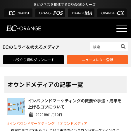
Eビジネスを推進するORANGEシリーズ
EC-ORANGEの強み
EC-ORANGEの強み
お役立ち資料ダウンロード
ニュースレター登録
選ばれる理由
ECサイトのリプレイス
課題解決例
オウンドメディアの記事一覧
機能一覧
インバウンドマーケティングの概要や手法・成果を
外部サービス連携
上げるコツについて
インフラ環境・サポート
2020年01月10日
#インバウンドマーケティング
#オウンドメディア
費用
「顧客に見つけてもらう」という手法のインバウンドマーケティングは、