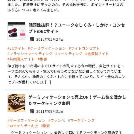
製品
ました。 何故廃止に至ったのか。その原因を元に、ポイントサービスの
あり方について考えてみました。
特長
話題性抜群！？ユニークなしくみ・しかけ・コンセ
ショッピングモール型 EC
プトのECサイト
マルチテナント、マルチブランドなど
2012年01月27日
通販受注対応
#ECサイト
#ゲーミフィケーション
#サイトコンセプト
ECと通販の連動を可能に
#フラッシュマーケティング
#マーケティング
#会員制サイト
#共同購入サイト
#集客
EC運用支援
伸び続けるEC市場の中でECサイトが乱立する今の時代、自社サイトをユ
継続的に結果を出し続けるECサイトへ
ーザに選んでもらう・覚えてもらうのはなかなか難しくなってきていま
す。そんな中、独自のしくみ・しかけを持っていたり、サイト全体のコン
スクラッチ開発
セプトが優れているEC […]
ライセンス契約
ゲーミフィケーションで売上UP！ゲーム性を活かし
たマーケティング事例
内製化支援
2011年08月31日
補助金活用支援
#ゲーミフィケーション
#ファン化
#マーケティング
#ロイヤリティ向上
#販促
導入事例
「ゲーミフィケーション」。最近よく耳にするマーケティング用語です