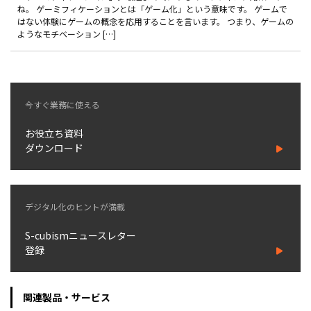
ね。 ゲーミフィケーションとは「ゲーム化」という意味です。 ゲームで
はない体験にゲームの概念を応用することを言います。 つまり、ゲームの
お役立ち記事
ようなモチベーション […]
03-6432-0346
電話受付：平日 10:00~17:00
今すぐ業務に使える
お問い合わせ
お役立ち資料
ダウンロード
デジタル化のヒントが満載
S-cubismニュースレター
登録
関連製品・サービス