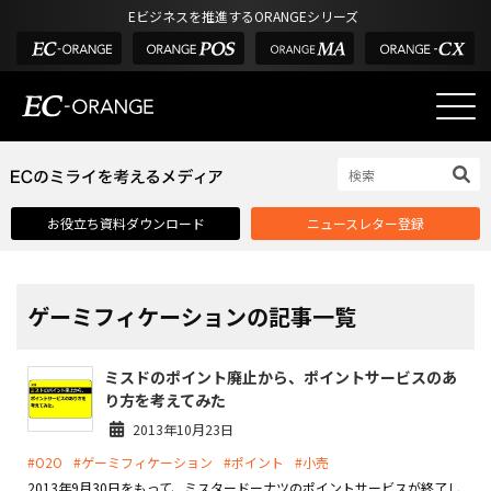
Eビジネスを推進するORANGEシリーズ
EC-ORANGEの強み
EC-ORANGEの強み
お役立ち資料ダウンロード
ニュースレター登録
選ばれる理由
ECサイトのリプレイス
課題解決例
ゲーミフィケーションの記事一覧
機能一覧
ミスドのポイント廃止から、ポイントサービスのあ
外部サービス連携
り方を考えてみた
インフラ環境・サポート
2013年10月23日
#O2O
#ゲーミフィケーション
#ポイント
#小売
費用
2013年9月30日をもって、ミスタードーナツのポイントサービスが終了し