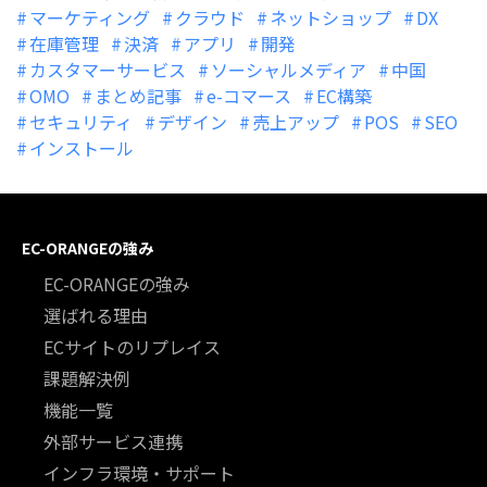
マーケティング
クラウド
ネットショップ
DX
在庫管理
決済
アプリ
開発
カスタマーサービス
ソーシャルメディア
中国
OMO
まとめ記事
e-コマース
EC構築
セキュリティ
デザイン
売上アップ
POS
SEO
インストール
EC-ORANGEの強み
EC-ORANGEの強み
選ばれる理由
ECサイトのリプレイス
課題解決例
機能一覧
外部サービス連携
インフラ環境・サポート