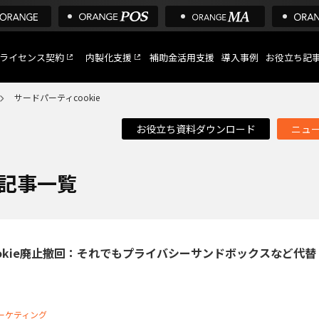
ライセンス契約
内製化支援
補助金活用支援
導入事例
お役立ち記
サードパーティcookie
お役立ち資料ダウンロード
ニュ
C
など
の記事一覧
トへ
okie廃止撤回：それでもプライバシーサンドボックスなど代替
ーケティング