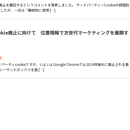
ieの廃止を撤回するというコメントを発表しました。 サードパーティーCookieの段階的
たが、一旦は「継続的に使用 […]
okie廃止に向けて 位置情報で次世代マーケティングを展開す
報
ィcookieですが、いよいよGoogle Chromeでも2024年後半に廃止される事
シーサンドボックスを提 […]