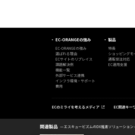
EC-ORANGEの強み
製品
EC-ORANGEの強み
特長
選ばれる理由
ショッピングモー
ECサイトのリプレイス
通販受注対応
課題解決例
EC運用支援
機能一覧
外部サービス連携
インフラ環境・サポート
費用
ECのミライを考えるメディア
EC関連キー
関連製品
エスキュービズムのDX推進ソリューション