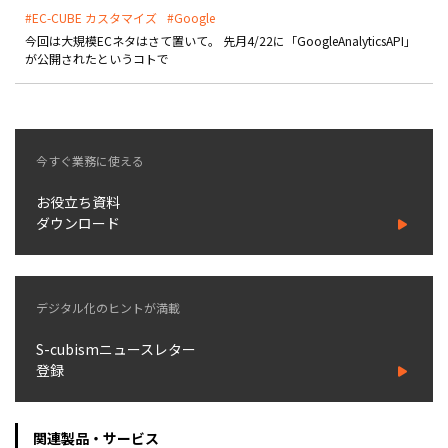
#EC-CUBE カスタマイズ
#Google
今回は大規模ECネタはさて置いて。 先月4/22に「GoogleAnalyticsAPI」
が公開されたというコトで―――
今すぐ業務に使える
お役立ち資料
ダウンロード
デジタル化のヒントが満載
S-cubismニュースレター
登録
関連製品・サービス