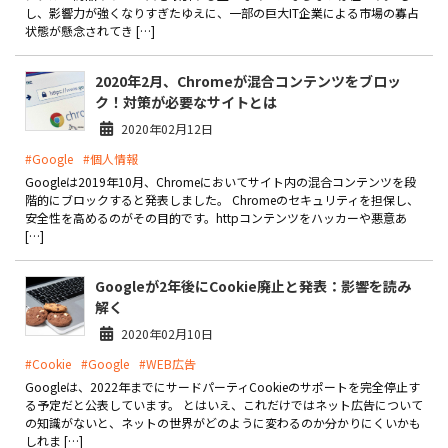
し、影響力が強くなりすぎたゆえに、一部の巨大IT企業による市場の寡占
状態が懸念されてき […]
お役立ち記事
2020年2月、Chromeが混合コンテンツをブロッ
03-6432-0346
ク！対策が必要なサイトとは
電話受付：平日 10:00~17:00
2020年02月12日
お問い合わせ
#Google
#個人情報
Googleは2019年10月、Chromeにおいてサイト内の混合コンテンツを段
階的にブロックすると発表しました。 Chromeのセキュリティを担保し、
安全性を高めるのがその目的です。httpコンテンツをハッカーや悪意あ
[…]
Googleが2年後にCookie廃止と発表：影響を読み
解く
2020年02月10日
#Cookie
#Google
#WEB広告
Googleは、2022年までにサードパーティCookieのサポートを完全停止す
る予定だと公表しています。 とはいえ、これだけではネット広告について
の知識がないと、ネットの世界がどのように変わるのか分かりにくいかも
しれま […]