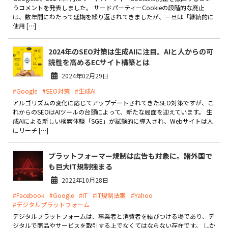
製品
うコメントを発表しました。 サードパーティーCookieの段階的な廃止
は、数年間にわたって延期を繰り返されてきましたが、一旦は「継続的に
使用 […]
特長
2024年のSEO対策は生成AIに注目。AIと人からの可
ショッピングモール型 EC
マルチテナント、マルチブランドなど
読性を高めるECサイト構築とは
2024年02月29日
通販受注対応
ECと通販の連動を可能に
#Google
#SEO対策
#生成AI
アルゴリズムの変化に応じてアップデートされてきたSEO対策ですが、こ
EC運用支援
れからのSEOはAIツールの台頭によって、新たな局面を迎えています。 生
継続的に結果を出し続けるECサイトへ
成AIによる新しい検索体験「SGE」が試験的に導入され、Webサイトは人
にリーチ […]
スクラッチ開発
プラットフォーマー規制は広告も対象に。諸外国で
ライセンス契約
も巨大IT規制強まる
内製化支援
2022年10月28日
#Facebook
#Google
#IT
#IT規制法案
#Yahoo
補助金活用支援
#デジタルプラットフォーム
デジタルプラットフォームは、事業者と消費者を結びつける場であり、デ
導入事例
ジタルで商品やサービスを取引する上でなくてはならない存在です。 しか