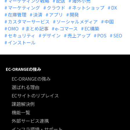
マーケティング戦略
配送
海外小売
マーケティング
クラウド
ネットショップ
DX
在庫管理
決済
アプリ
開発
カスタマーサービス
ソーシャルメディア
中国
OMO
まとめ記事
e-コマース
EC構築
セキュリティ
デザイン
売上アップ
POS
SEO
インストール
EC-ORANGEの強み
EC-ORANGEの強み
選ばれる理由
ECサイトのリプレイス
課題解決例
機能一覧
外部サービス連携
インフラ環境・サポート