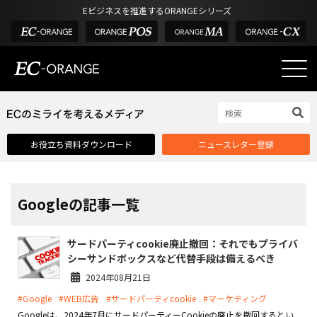
Eビジネスを推進するORANGEシリーズ
EC-ORANGEの強み
EC-ORANGEの強み
お役立ち資料ダウンロード
ニュースレター登録
選ばれる理由
ECサイトのリプレイス
課題解決例
Googleの記事一覧
機能一覧
サードパーティcookie廃止撤回：それでもプライバ
外部サービス連携
シーサンドボックスなど代替手段は備えるべき
インフラ環境・サポート
2024年08月21日
#Google
#WEB広告
#サードパーティcookie
#マーケティング
費用
Googleは、2024年7月にサードパーティーCookieの廃止を撤回するとい