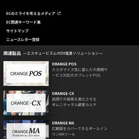
ECのミライを考えるメディア
EC関連キーワード集
サイトマップ
ニュースレター登録
関連製品
エスキュービズムのDX推進ソリューション
ORANGE POS
カスタマイズ性に富んだ大規模サ
ービス対応のタブレットPOS
ORANGE-CX
店頭での接客を進化させる
オムニチャネル顧客カルテ
ORANGE MA
広範囲をカバーできるオールイン
ワンMAツール