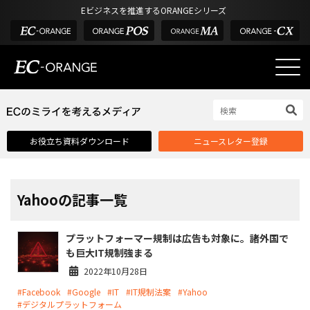
Eビジネスを推進するORANGEシリーズ
EC-ORANGEの強み
EC-ORANGEの強み
お役立ち資料ダウンロード
ニュースレター登録
選ばれる理由
ECサイトのリプレイス
課題解決例
Yahooの記事一覧
機能一覧
プラットフォーマー規制は広告も対象に。諸外国で
外部サービス連携
も巨大IT規制強まる
インフラ環境・サポート
2022年10月28日
#Facebook
#Google
#IT
#IT規制法案
#Yahoo
費用
#デジタルプラットフォーム