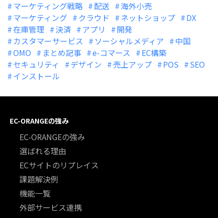
マーケティング戦略
配送
海外小売
マーケティング
クラウド
ネットショップ
DX
在庫管理
決済
アプリ
開発
カスタマーサービス
ソーシャルメディア
中国
OMO
まとめ記事
e-コマース
EC構築
セキュリティ
デザイン
売上アップ
POS
SEO
インストール
EC-ORANGEの強み
EC-ORANGEの強み
選ばれる理由
ECサイトのリプレイス
課題解決例
機能一覧
外部サービス連携