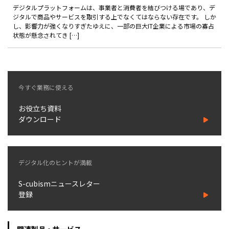
製品
デジタルプラットフォームは、事業者と消費者を結びつける場であり、デ
ジタルで商品やサービスを取引する上でなくてはならない存在です。 しか
し、影響力が強くなりすぎたゆえに、一部の巨大IT企業による市場の寡占
特長
状態が懸念されてき […]
ショッピングモール型 EC
マルチテナント、マルチブランドなど
通販受注対応
今すぐ業務に使える
ECと通販の連動を可能に
EC運用支援
お役立ち資料
継続的に結果を出し続けるECサイトへ
ダウンロード
スクラッチ開発
ライセンス契約
デジタル化のヒントが満載
内製化支援
S-cubismニュースレター
登録
補助金活用支援
導入事例