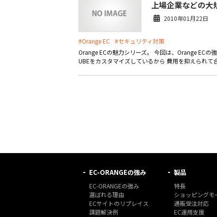
上場企業などの大
2010年01月22日
#Orange EC
#セキュリティ対策
Orange ECの魅力シリーズ。 今回は、Orange
UBEをカスタマイズしているから 費用を抑えられて合
EC-ORANGEの強み
製品
EC-ORANGEの強み
特長
選ばれる理由
ショッピングモー
ECサイトのリプレイス
通販受注対応
課題解決例
EC運用支援