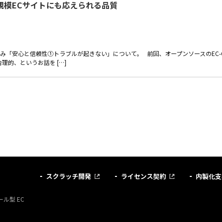
規模ECサイトにも応えられる品質
 ECの強み「安心と信頼性①トラブルが起きない」について。 前回、オープンソースのEC-
理的、というお話を […]
スクラッチ開発
ライセンス契約
内製化支
ル型 EC