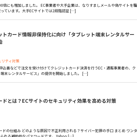
100倍にも増加しました。 EC事業者や大手企業は、なりすましメールや偽サイトを騙
ています。大手ECサイトでは2段階認証 […]
ットカード情報非保持化に向け「タブレット端末レンタルサー
始
ュリティ対策
申込書などで注文を受け付けてクレジットカード決済を行うEC・通販事業者の、ク
端末レンタルサービス」の提供を開始しました。 […]
ードとは？ECサイトのセキュリティ効果を高める対策
ードの仕組み どのような原因で不正利用される？サイバー犯罪の手口 まとめ ワン
る補助的なパスワードです。 Yahoo […]