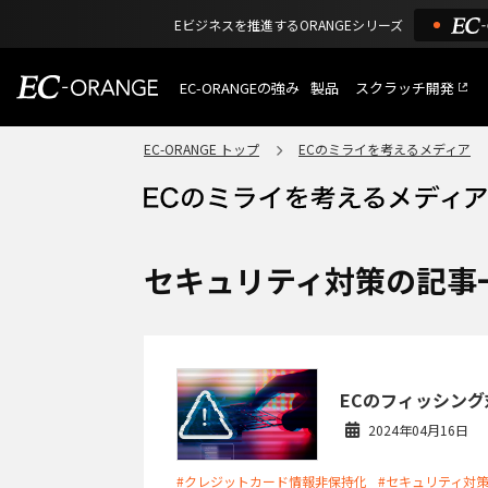
Eビジネスを推進するORANGEシリーズ
EC-ORANGEの強み
製品
スクラッチ開発
EC-ORANGEの強み
選ばれる理由
EC-ORANGE トップ
ECのミライを考えるメディア
特長
ECサイトのリプレイス
課題解決例
機能一覧
外部サービス連携
ショッピングモール型 E
インフラ環境・サポート
費用
マルチテナント、マルチブランド
セキュリティ対策の記事
通販受注対応
ECと通販の連動を可能に
EC運用支援
継続的に結果を出し続けるECサイ
ECのフィッシン
2024年04月16日
#クレジットカード情報非保持化
#セキュリティ対