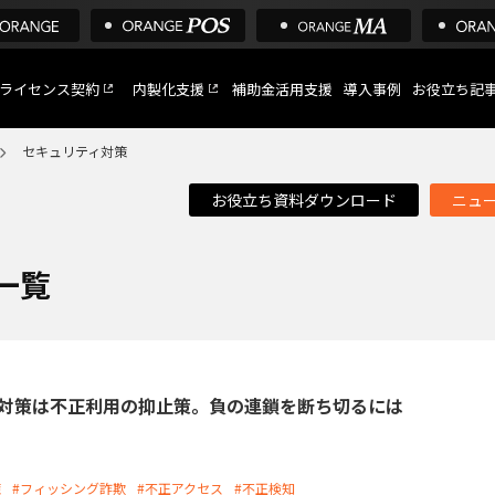
ライセンス契約
内製化支援
補助金活用支援
導入事例
お役立ち記
セキュリティ対策
お役立ち資料ダウンロード
ニュ
C
など
一覧
トへ
グ対策は不正利用の抑止策。負の連鎖を断ち切るには
策
#フィッシング詐欺
#不正アクセス
#不正検知