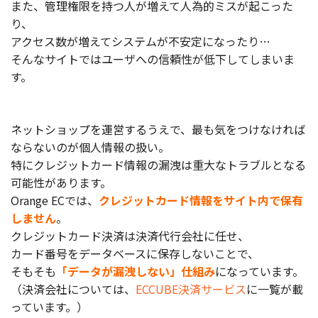
また、管理権限を持つ人が増えて人為的ミスが起こった
り、
お役立ち記事
アクセス数が増えてシステムが不安定になったり…
そんなサイトではユーザへの信頼性が低下してしまいま
03-6432-0346
す。
電話受付：平日 10:00~17:00
お問い合わせ
ネットショップを運営するうえで、最も気をつけなければ
ならないのが個人情報の扱い。
特にクレジットカード情報の漏洩は重大なトラブルとなる
可能性があります。
Orange ECでは、
クレジットカード情報をサイト内で保有
しません
。
クレジットカード決済は決済代行会社に任せ、
カード番号をデータベースに保存しないことで、
そもそも
「データが漏洩しない」仕組み
になっています。
（決済会社については、
ECCUBE決済サービス
に一覧が載
っています。）