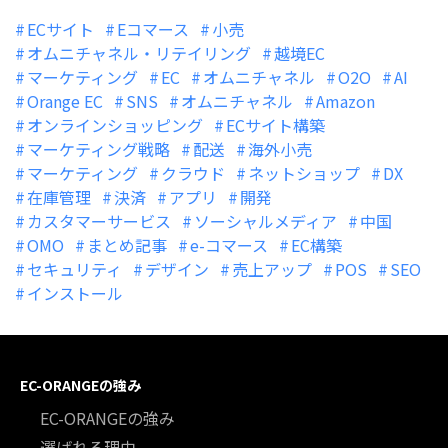
ECサイト
Eコマース
小売
オムニチャネル・リテイリング
越境EC
マーケティング
EC
オムニチャネル
O2O
AI
Orange EC
SNS
オムニチャネル
Amazon
オンラインショッピング
ECサイト構築
マーケティング戦略
配送
海外小売
マーケティング
クラウド
ネットショップ
DX
在庫管理
決済
アプリ
開発
カスタマーサービス
ソーシャルメディア
中国
OMO
まとめ記事
e-コマース
EC構築
セキュリティ
デザイン
売上アップ
POS
SEO
インストール
EC-ORANGEの強み
EC-ORANGEの強み
選ばれる理由