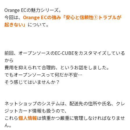
製品
Orange ECの魅力シリーズ。
今回は、
Orange ECの強み「安心と信頼性①トラブルが
特長
起きない」
について。
ショッピングモール型 EC
マルチテナント、マルチブランドなど
通販受注対応
ECと通販の連動を可能に
前回、オープンソースのEC-CUBEをカスタマイズしている
から
EC運用支援
継続的に結果を出し続けるECサイトへ
費用を抑えられて合理的、というお話をしました。
でもオープンソースって何だか不安…
スクラッチ開発
そう感じてはいませんか？
ライセンス契約
内製化支援
ネットショップのシステムは、配送先の住所や氏名、クレ
ジットカード情報も扱うので、
補助金活用支援
これら
個人情報
は慎重かつ厳重に管理しなければなりませ
ん。
導入事例