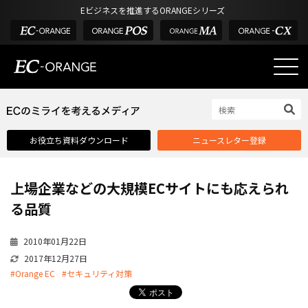
Eビジネスを推進するORANGEシリーズ
EC-ORANGEの強み
EC-ORANGEの強み
お役立ち資料ダウンロード
ニュースレター登録
選ばれる理由
ECサイトのリプレイス
上場企業などの大規模ECサイトにも応えられ
課題解決例
る品質
機能一覧
2010年01月22日
外部サービス連携
2017年12月27日
インフラ環境・サポート
#Orange EC
#セキュリティ対策
費用