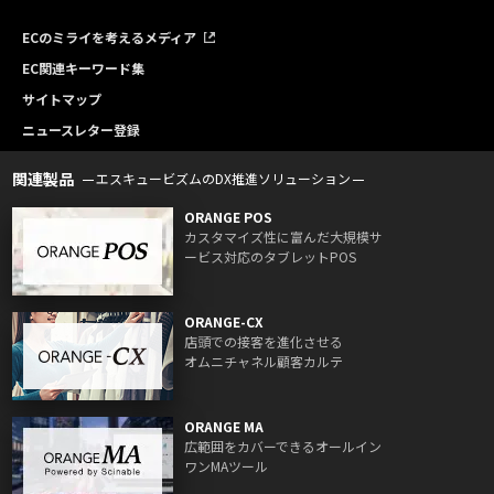
ECのミライを考えるメディア
EC関連キーワード集
サイトマップ
ニュースレター登録
関連製品
エスキュービズムのDX推進ソリューション
ORANGE POS
カスタマイズ性に富んだ大規模サ
ービス対応のタブレットPOS
ORANGE-CX
店頭での接客を進化させる
オムニチャネル顧客カルテ
ORANGE MA
広範囲をカバーできるオールイン
ワンMAツール