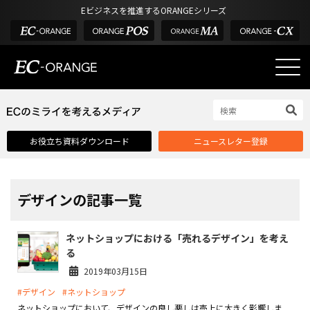
Eビジネスを推進するORANGEシリーズ
EC-ORANGEの強み
EC-ORANGEの強み
お役立ち資料ダウンロード
ニュースレター登録
選ばれる理由
ECサイトのリプレイス
課題解決例
デザインの記事一覧
機能一覧
ネットショップにおける「売れるデザイン」を考え
外部サービス連携
る
インフラ環境・サポート
2019年03月15日
#デザイン
#ネットショップ
費用
ネットショップにおいて、デザインの良し悪しは売上に大きく影響しま