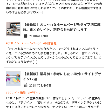
製品
す。 モール型のネットショップなどに出店するのであれば、デザインの自
由が利く範囲は狭いかもしれませんが、その代わり、ある程度見やすさ使
いやすさも担保されてい […]
特長
【最新版】おしゃれなホームページをタイプ別に解
ショッピングモール型 EC
マルチテナント、マルチブランドなど
説。まとめサイト、制作会社も紹介します
2018年11月01日
通販受注対応
ECと通販の連動を可能に
#デザイン
#ホームページ
#制作会社
「おしゃれなホームページを作りたい。でもどうすればいいんだろう？」
EC運用支援
と思っている方のために記事を書きました。 おしゃれと一言でいっても、
継続的に結果を出し続けるECサイトへ
シンプルなデザインだったりにぎやかなものだったりとさまざまです。ま
ずはどのようなデザ […]
スクラッチ開発
【最新版】業界別・参考にしたい海外ECサイトデザ
ライセンス契約
イン12選
内製化支援
2018年03月07日
#ECサイト構築
#デザイン
補助金活用支援
ECサイトにとって重要な要素とは一体何でしょうか。 ECサイトに重要な
ものは、「デザイン」「使いやすさ」の2点です。 デザインが見やすいEC
導入事例
サイトは使いやすさにもつながり、使いやすいECサイトはユーザが不便