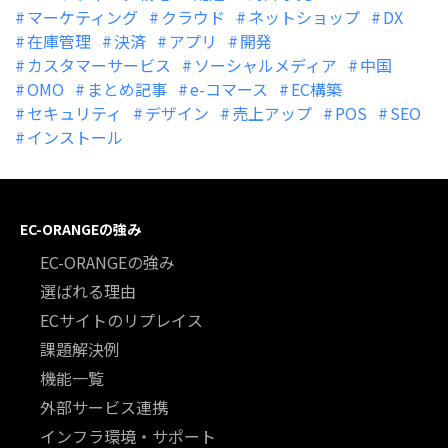
マーケティング
クラウド
ネットショップ
DX
在庫管理
決済
アプリ
開発
カスタマーサービス
ソーシャルメディア
中国
OMO
まとめ記事
e-コマース
EC構築
セキュリティ
デザイン
売上アップ
POS
SEO
インストール
EC-ORANGEの強み
EC-ORANGEの強み
選ばれる理由
ECサイトのリプレイス
課題解決例
機能一覧
外部サービス連携
インフラ環境・サポート