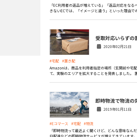
「EC利用者の返品が増えている」「返品対応をなるべ
きないECでは、「イメージと違う」といった理由での
受取対応いらずの置
2020年02月21日
#宅配
#置き配
Amazonは、商品を利用者指定の場所（玄関前や
て、実験のエリアを拡大することを発表しました。 置
即時物流で物流の
2019年01月11日
#Eコマース
#宅配
#物流
「即時物流って最近よく聞くけど、どんな意味なんだ
日配達などの即時物流サービスが増えてきています。