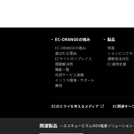
EC-ORANGEの強み
製品
EC-ORANGEの強み
特長
選ばれる理由
ショッピングモー
ECサイトのリプレイス
通販受注対応
課題解決例
EC運用支援
機能一覧
外部サービス連携
インフラ環境・サポート
費用
ECのミライを考えるメディア
EC関連キー
関連製品
エスキュービズムのDX推進ソリューション