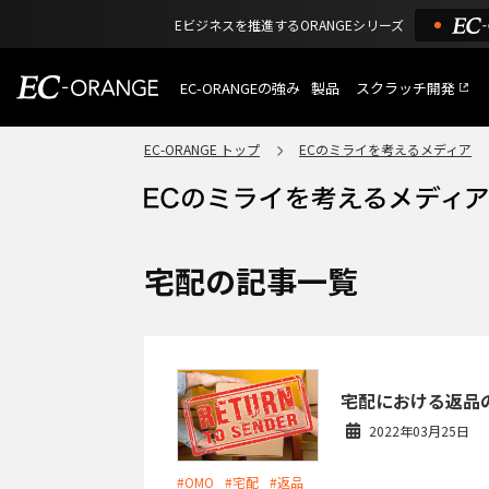
Eビジネスを推進するORANGEシリーズ
EC-ORANGEの強み
製品
スクラッチ開発
EC-ORANGEの強み
選ばれる理由
EC-ORANGE トップ
ECのミライを考えるメディア
特長
ECサイトのリプレイス
課題解決例
機能一覧
外部サービス連携
ショッピングモール型 E
インフラ環境・サポート
費用
マルチテナント、マルチブランド
宅配の記事一覧
通販受注対応
ECと通販の連動を可能に
EC運用支援
継続的に結果を出し続けるECサイ
宅配における返品
2022年03月25日
#OMO
#宅配
#返品