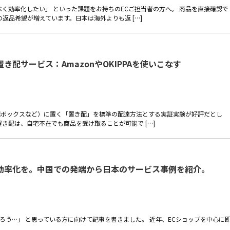
く効率化したい」 といった課題をお持ちのECご担当者の方へ。 商品を直接確認で
返品希望が増えています。日本は海外よりも返 […]
き配サービス：AmazonやOKIPPAを使いこなす
宅配ボックスなど）に置く「置き配」を標準の配達方法とする実証実験が好評だとし
き配は、自宅不在でも商品を受け取ることが可能で […]
効率化を。中国での発端から日本のサービス事例を紹介。
ろう…」 と思っている方に向けて記事を書きました。 近年、ECショップを中心に