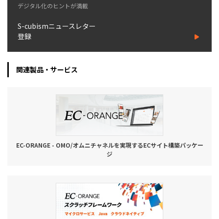
デジタル化のヒントが満載
お役立ち記事
S-cubismニュースレター
登録
03-6432-0346
電話受付：平日 10:00~17:00
関連製品・サービス
お問い合わせ
EC-ORANGE - OMO/オムニチャネルを実現するECサイト構築パッケー
ジ