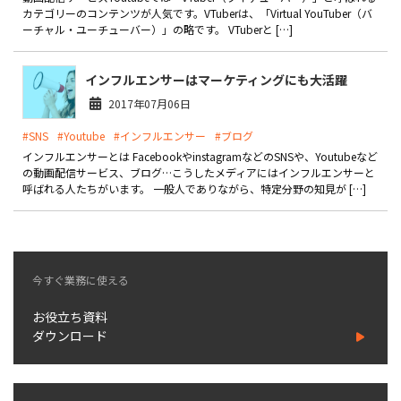
製品
カテゴリーのコンテンツが人気です。VTuberは、「Virtual YouTuber（バ
ーチャル・ユーチューバー）」の略です。 VTuberと […]
特長
インフルエンサーはマーケティングにも大活躍
ショッピングモール型 EC
2017年07月06日
マルチテナント、マルチブランドなど
#SNS
#Youtube
#インフルエンサー
#ブログ
通販受注対応
ECと通販の連動を可能に
インフルエンサーとは FacebookやinstagramなどのSNSや、Youtubeなど
の動画配信サービス、ブログ…こうしたメディアにはインフルエンサーと
EC運用支援
呼ばれる人たちがいます。 一般人でありながら、特定分野の知見が […]
継続的に結果を出し続けるECサイトへ
スクラッチ開発
ライセンス契約
今すぐ業務に使える
内製化支援
お役立ち資料
ダウンロード
補助金活用支援
導入事例