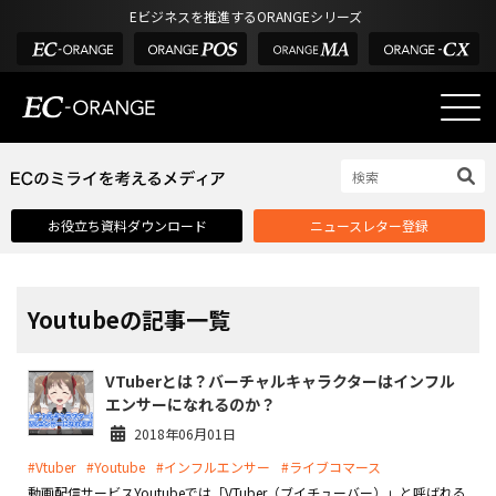
Eビジネスを推進するORANGEシリーズ
EC-ORANGEの強み
EC-ORANGEの強み
お役立ち資料ダウンロード
ニュースレター登録
選ばれる理由
ECサイトのリプレイス
課題解決例
Youtubeの記事一覧
機能一覧
VTuberとは？バーチャルキャラクターはインフル
外部サービス連携
エンサーになれるのか？
インフラ環境・サポート
2018年06月01日
#Vtuber
#Youtube
#インフルエンサー
#ライブコマース
費用
動画配信サービスYoutubeでは「VTuber（ブイチューバー）」と呼ばれる