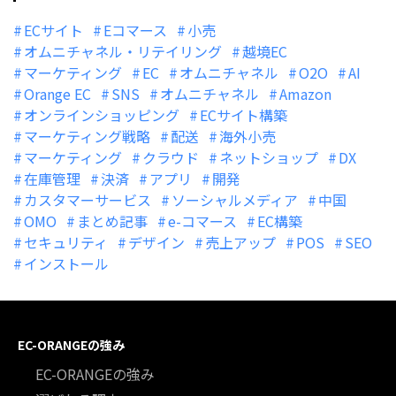
ECサイト
Eコマース
小売
オムニチャネル・リテイリング
越境EC
マーケティング
EC
オムニチャネル
O2O
AI
Orange EC
SNS
オムニチャネル
Amazon
オンラインショッピング
ECサイト構築
マーケティング戦略
配送
海外小売
マーケティング
クラウド
ネットショップ
DX
在庫管理
決済
アプリ
開発
カスタマーサービス
ソーシャルメディア
中国
OMO
まとめ記事
e-コマース
EC構築
セキュリティ
デザイン
売上アップ
POS
SEO
インストール
EC-ORANGEの強み
EC-ORANGEの強み