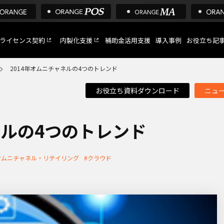
ライセンス契約
内製化支援
補助金活用支援
導入事例
お役立ち記
2014年オムニチャネルの4つのトレンド
お役立ち資料ダウンロード
ニュ
C
など
ネルの4つのトレンド
オムニチャネル・リテイリング
#クラウド
トへ