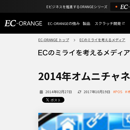
Eビジネスを推進するORANGEシリーズ
EC-ORANGEの強み
製品
スクラッチ開発
EC-ORANGEの強み
選ばれる理由
EC-ORANGE トップ
ECのミライを考えるメディア
特長
ECサイトのリプレイス
課題解決例
機能一覧
外部サービス連携
ショッピングモール型 E
インフラ環境・サポート
費用
マルチテナント、マルチブランド
2014年オムニチャ
通販受注対応
ECと通販の連動を可能に
EC運用支援
2014年02月27日
2017年10月19日
#POS
#
継続的に結果を出し続けるECサイ