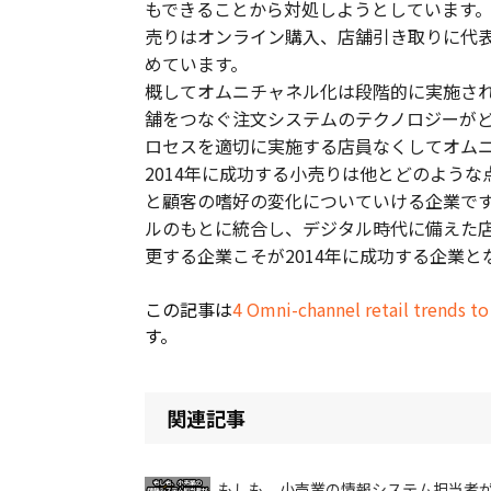
もできることから対処しようとしています
売りはオンライン購入、店舗引き取りに代
めています。
概してオムニチャネル化は段階的に実施さ
舗をつなぐ注文システムのテクノロジーが
ロセスを適切に実施する店員なくしてオム
2014年に成功する小売りは他とどのよう
と顧客の嗜好の変化についていける企業で
ルのもとに統合し、デジタル時代に備えた店
更する企業こそが2014年に成功する企業と
この記事は
4 Omni-channel retail trends to
す。
関連記事
もしも、小売業の情報システム担当者