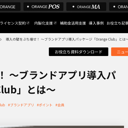
ライセンス契約
内製化支援
補助金活用支援
導入事例
お役立ち記
導入の壁をぶち壊せ！ 〜ブランドアプリ導入パッケージ「Orange Club」とは
お役立ち資料ダウンロード
ニュ
C
など
！ 〜ブランドアプリ導入パ
Club」とは〜
トへ
lub
#ブランドアプリ
#ポイント
#会員