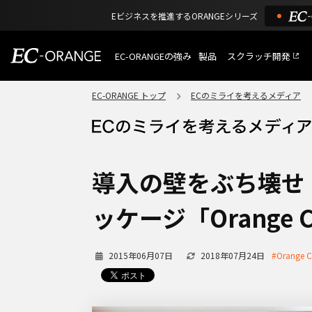
Eビジネスを推進するORANGEシリーズ
EC-ORANGEの強み
製品
スクラッチ開発
EC-ORANGEの強み
選ばれる理由
EC-ORANGE トップ
ECのミライを考えるメディア
特長
ECサイトのリプレイス
課題解決例
機能一覧
外部サービス連携
ショッピングモール型 E
インフラ環境・サポート
費用
マルチテナント、マルチブランド
導入の壁をぶち壊せ
通販受注対応
ECと通販の連動を可能に
ッケージ「Orange 
EC運用支援
継続的に結果を出し続けるECサイ
2015年06月07日
2018年07月24日
#Orange C