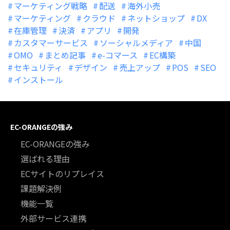
マーケティング戦略
配送
海外小売
マーケティング
クラウド
ネットショップ
DX
在庫管理
決済
アプリ
開発
カスタマーサービス
ソーシャルメディア
中国
OMO
まとめ記事
e-コマース
EC構築
セキュリティ
デザイン
売上アップ
POS
SEO
インストール
EC-ORANGEの強み
EC-ORANGEの強み
選ばれる理由
ECサイトのリプレイス
課題解決例
機能一覧
外部サービス連携