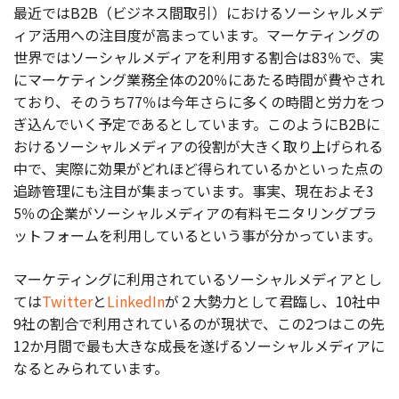
最近ではB2B（ビジネス間取引）におけるソーシャルメデ
ィア活用への注目度が高まっています。マーケティングの
お役立ち記事
世界では
ソーシャルメディアを利用する割合は83％で、実
にマーケティング業務全体の20％にあたる時間が費やされ
03-6432-0346
電話受付：平日 10:00~17:00
ており、そのうち77％は今年さらに多くの時間と労力をつ
ぎ込んでいく予定であるとしています。このようにB2Bに
お問い合わせ
おけるソーシャルメディアの役割が大きく取り上げられる
中で、実際に効果がどれほど得られているかといった点の
追跡管理にも注目が集まっています。事実、現在およそ3
5％の企業がソーシャルメディアの有料モニタリングプラ
ットフォームを利用しているという事が分かっています。
マーケティングに利用されているソーシャルメディアとし
ては
Twitter
と
LinkedIn
が２大勢力として君臨し、10社中
9社の割合で利用されているのが現状で、この2つはこの先
12か月間で最も大きな成長を遂げるソーシャルメディアに
なるとみられています。