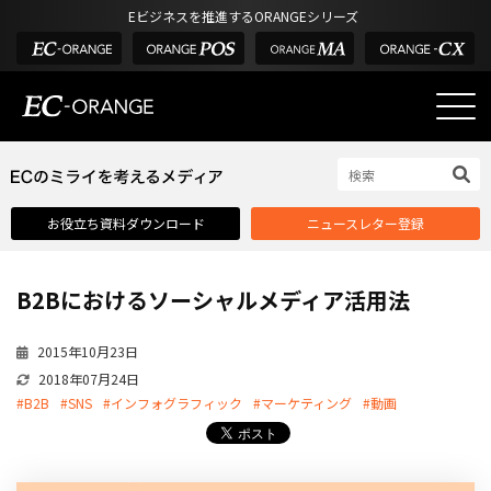
Eビジネスを推進するORANGEシリーズ
EC-ORANGEの強み
EC-ORANGEの強み
お役立ち資料ダウンロード
ニュースレター登録
選ばれる理由
ECサイトのリプレイス
B2Bにおけるソーシャルメディア活用法
課題解決例
機能一覧
2015年10月23日
2018年07月24日
外部サービス連携
#B2B
#SNS
#インフォグラフィック
#マーケティング
#動画
インフラ環境・サポート
費用