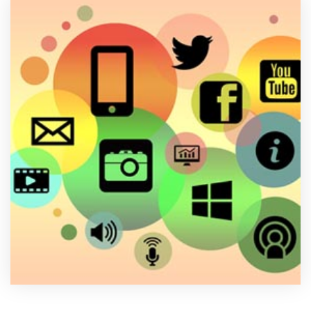
製品
特長
ショッピングモール型 EC
マルチテナント、マルチブランドなど
通販受注対応
ECと通販の連動を可能に
EC運用支援
継続的に結果を出し続けるECサイトへ
スクラッチ開発
ライセンス契約
内製化支援
補助金活用支援
導入事例