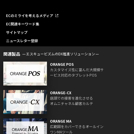
ECのミライを考えるメディア
EC関連キーワード集
サイトマップ
ニュースレター登録
関連製品
エスキュービズムのDX推進ソリューション
ORANGE POS
カスタマイズ性に富んだ大規模サ
ービス対応のタブレットPOS
ORANGE-CX
店頭での接客を進化させる
オムニチャネル顧客カルテ
ORANGE MA
広範囲をカバーできるオールイン
ワンMAツール