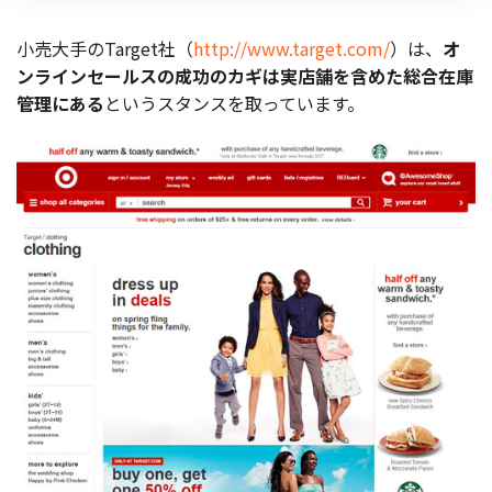
お役立ち記事
小売大手のTarget社（
http://www.target.com/
）は、
オ
ンラインセールスの成功のカギは実店舗を含めた総合在庫
03-6432-0346
管理にある
というスタンス
を取っています。
電話受付：平日 10:00~17:00
お問い合わせ