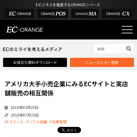
Eビジネスを推進するORANGEシリーズ
EC-ORANGEの強み
EC-ORANGEの強み
お役立ち資料ダウンロード
ニュースレター登録
選ばれる理由
ECサイトのリプレイス
アメリカ大手小売企業にみるECサイトと実店
課題解決例
舗販売の相互関係
機能一覧
2016年03月25日
外部サービス連携
2018年07月23日
インフラ環境・サポート
#Eコマース
#リアル店舗
#在庫管理
費用