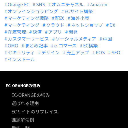
Orange EC
SNS
オムニチャネル
Amazon
オンラインショッピング
ECサイト構築
マーケティング戦略
配送
海外小売
マーケティング
クラウド
ネットショップ
DX
在庫管理
決済
アプリ
開発
カスタマーサービス
ソーシャルメディア
中国
OMO
まとめ記事
e-コマース
EC構築
セキュリティ
デザイン
売上アップ
POS
SEO
インストール
EC-ORANGEの強み
EC-ORANGEの強み
選ばれる理由
ECサイトのリプレイス
課題解決例
機能一覧