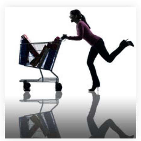
製品
特長
ショッピングモール型 EC
マルチテナント、マルチブランドなど
通販受注対応
ECと通販の連動を可能に
EC運用支援
継続的に結果を出し続けるECサイトへ
スクラッチ開発
ライセンス契約
内製化支援
補助金活用支援
導入事例