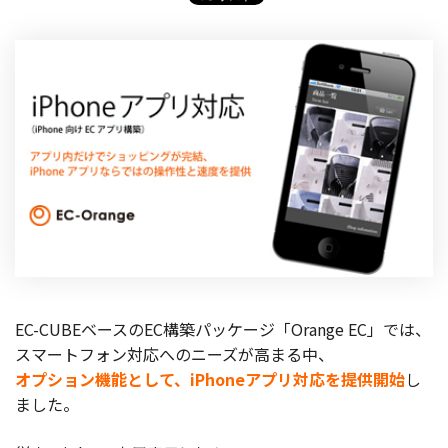
製品
特長
ショッピングモール型 EC
マルチテナント、マルチブランドなど
通販受注対応
ECと通販の連動を可能に
EC運用支援
継続的に結果を出し続けるECサイトへ
スクラッチ開発
ライセンス契約
EC-CUBEベースのEC構築パッケージ「Orange EC」では、
スマートフォン対応へのニーズが高まる中、
内製化支援
オプション機能として、iPhoneアプリ対応を提供開始
し
補助金活用支援
ました。
導入事例