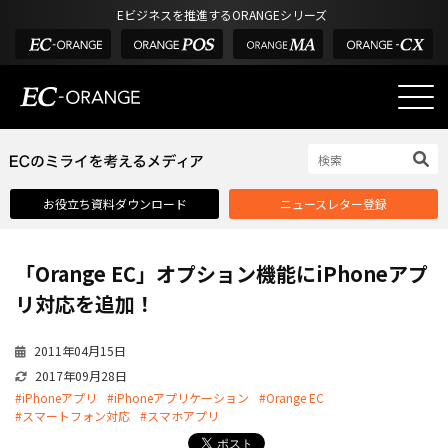
Eビジネスを推進するORANGEシリーズ
EC-ORANGEの強み
EC-ORANGEの強み
お役立ち資料ダウンロード
ニュースレター登録
選ばれる理由
ECサイトのリプレイス
「Orange EC」オプション機能にiPhoneアプ
課題解決例
リ対応を追加！
機能一覧
2011年04月15日
外部サービス連携
2017年09月28日
インフラ環境・サポート
#iPhoneアプリ
#iPhoneアプリケーション
#Orange EC
#スマートフォン対応
#スマホアプリ
費用