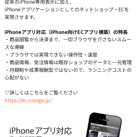
従来のiPhone専用表示に加え、
iPhoneアプリケーションとしてのネットショップ・ECを
お役立ち記事
実現させます。
03-6432-0346
iPhoneアプリ対応（iPhone向けECアプリ構築）の特長
電話受付：平日 10:00~17:00
・商品閲覧から決済まで、一切ブラウザを介さないスムー
スな導線
お問い合わせ
・ブラウザでは実現できない操作性・速度
・商品情報、受注情報は既存ショップのデータと一元管理
・月額制や成果報酬型ではないので、ランニングコストの
心配がない
▽詳しくはこちらをご覧ください
https://ec-orange.jp/