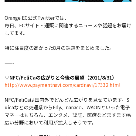
お役立ち記事
Orange EC公式Twitterでは、
毎日、ECサイト・通販に関連するニュースや話題をお届け
03-6432-0346
してます。
電話受付：平日 10:00~17:00
特に注目度の高かった8月の話題をまとめました。
お問い合わせ
——-
▽NFC/FeliCaの広がりと今後の展望（2011/8/31）
http://www.paymentnavi.com/cardnavi/17332.html
NFC/FeliCaは国内外でどんどん広がりを見せています。S
uicaなどの交通系からEdy、nanaco、WAONといった電子
マネーはもちろん、エンタメ、認証、医療などますます幅
広い分野において利用が拡大しそうです。