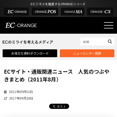
Eビジネスを推進するORANGEシリーズ
EC-ORANGEの強み
EC-ORANGEの強み
お役立ち資料ダウンロード
ニュースレター登録
選ばれる理由
ECサイトのリプレイス
ECサイト・通販関連ニュース 人気のつぶや
課題解決例
きまとめ（2011年8月）
機能一覧
2011年09月02日
外部サービス連携
2017年09月28日
インフラ環境・サポート
費用