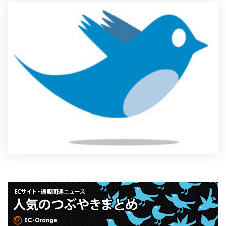
製品
特長
ショッピングモール型 EC
マルチテナント、マルチブランドなど
通販受注対応
ECと通販の連動を可能に
EC運用支援
継続的に結果を出し続けるECサイトへ
スクラッチ開発
ライセンス契約
内製化支援
補助金活用支援
導入事例