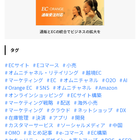
通販とECの統合でビジネスの拡大を
タグ
ECサイト
Eコマース
小売
オムニチャネル・リテイリング
越境EC
マーケティング
EC
オムニチャネル
O2O
AI
Orange EC
SNS
オムニチャネル
Amazon
オンラインショッピング
ECサイト構築
マーケティング戦略
配送
海外小売
マーケティング
クラウド
ネットショップ
DX
在庫管理
決済
アプリ
開発
カスタマーサービス
ソーシャルメディア
中国
OMO
まとめ記事
e-コマース
EC構築
セキュリティ
デザイン
売上アップ
POS
SEO