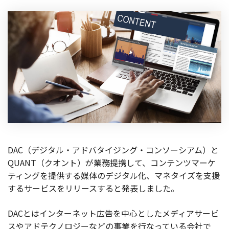
製品
特長
ショッピングモール型 EC
マルチテナント、マルチブランドなど
通販受注対応
ECと通販の連動を可能に
EC運用支援
継続的に結果を出し続けるECサイトへ
スクラッチ開発
DAC（デジタル・アドバタイジング・コンソーシアム）と
ライセンス契約
QUANT（クオント）が業務提携して、コンテンツマーケ
ティングを提供する媒体のデジタル化、マネタイズを支援
内製化支援
するサービスをリリースすると発表しました。
補助金活用支援
DACとはインターネット広告を中心としたメディアサービ
スやアドテクノロジーなどの事業を行なっている会社で
導入事例