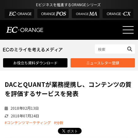
Eビジネスを推進するORANGEシリーズ
EC-ORANGEの強み
EC-ORANGEの強み
お役立ち資料ダウンロード
ニュースレター登録
選ばれる理由
ECサイトのリプレイス
DACとQUANTが業務提携し、コンテンツの質
課題解決例
を評価するサービスを発表
機能一覧
2018年02月13日
外部サービス連携
2018年07月24日
インフラ環境・サポート
#コンテンツマーケティング
#分析
費用