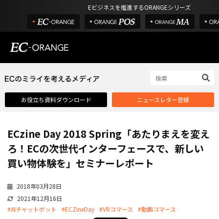
Eビジネスを推進するORANGEシリーズ
EC-ORANGEの強み
EC-ORANGEの強み
お役立ち資料ダウンロード
ニュースレター登録
選ばれる理由
ECサイトのリプレイス
ECzine Day 2018 Spring「あたりまえを変え
課題解決例
ろ！ECの次世代インターフェースで、新しい
機能一覧
買い物体験を」セミナーレポート
外部サービス連携
2018年03月28日
インフラ環境・サポート
2021年12月16日
費用
#AIチャットボット
#ECZineDay
#VRコマース
#動画コマース