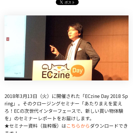
製品
特長
ショッピングモール型 EC
マルチテナント、マルチブランドなど
通販受注対応
ECと通販の連動を可能に
EC運用支援
継続的に結果を出し続けるECサイトへ
スクラッチ開発
ライセンス契約
2018年3月13日（火）に開催された「ECzine Day 2018 Sp
ring」。そのクロージングセミナー「あたりまえを変え
内製化支援
ろ！ECの次世代インターフェースで、新しい買い物体験
を」のセミナーレポートをお届けします。
補助金活用支援
★セミナー資料（抜粋版）は
こちらから
ダウンロードでき
導入事例