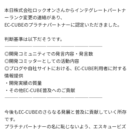
製品
本日株式会社ロックオンさんからインテグレートパートナ
ーランク変更の連絡があり、
特長
EC-CUBEのプラチナパートナーに認定いただきました。
ショッピングモール型 EC
マルチテナント、マルチブランドなど
判断基準は以下だそうです。
通販受注対応
—————————————————————
ECと通販の連動を可能に
◎開発コミュニティでの発言内容・発言数
◎開発コミッターとしての活動内容
EC運用支援
継続的に結果を出し続けるECサイトへ
◎ブログや自社サイトにおける、EC-CUBE利用者に対する
情報提供
スクラッチ開発
・開発実績の質量
・その他EC-CUBE普及へのご貢献
ライセンス契約
—————————————————————
内製化支援
今後もEC-CUBEのさらなる発展と普及に貢献していく所存
補助金活用支援
です。
プラチナパートナーの名に恥じないよう、エスキュービズ
導入事例