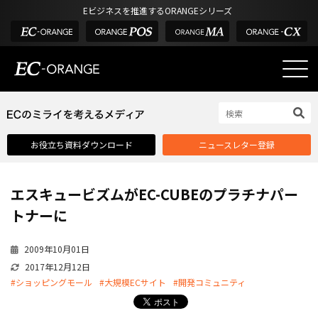
Eビジネスを推進するORANGEシリーズ
EC-ORANGEの強み
EC-ORANGEの強み
お役立ち資料ダウンロード
ニュースレター登録
選ばれる理由
ECサイトのリプレイス
エスキュービズムがEC-CUBEのプラチナパー
課題解決例
トナーに
機能一覧
2009年10月01日
外部サービス連携
2017年12月12日
インフラ環境・サポート
#ショッピングモール
#大規模ECサイト
#開発コミュニティ
費用