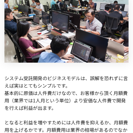
製品
特長
ショッピングモール型 EC
マルチテナント、マルチブランドなど
通販受注対応
ECと通販の連動を可能に
EC運用支援
継続的に結果を出し続けるECサイトへ
システム受託開発のビジネスモデルは、誤解を恐れずに言
スクラッチ開発
えば実はとてもシンプルです。
ライセンス契約
基本的に原価は人件費だけなので、お客様から頂く月額費
用（業界では1人月という単位）より安価な人件費で開発
内製化支援
を行えば利益が出ます。
補助金活用支援
となると利益を増やすためには人件費を抑えるか、月額費
用を上げるかです。月額費用は業界の相場があるのでなか
導入事例