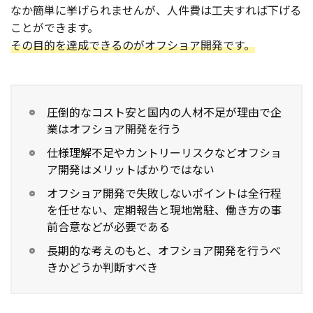
なか簡単に挙げられませんが、人件費は工夫すれば下げる
ことができます。
お役立ち記事
その目的を達成できるのがオフショア開発です。
03-6432-0346
電話受付：平日 10:00~17:00
お問い合わせ
圧倒的なコスト安と国内の人材不足が理由で企
業はオフショア開発を行う
仕様理解不足やカントリーリスクなどオフショ
ア開発はメリットばかりではない
オフショア開発で失敗しないポイントは全行程
を任せない、定期報告と現地常駐、働き方の事
前合意などが必要である
長期的な考えのもと、オフショア開発を行うべ
きかどうか判断すべき