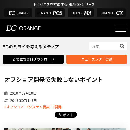
Eビジネスを推進するORANGEシリーズ
EC-ORANGEの強み
EC-ORANGEの強み
お役立ち資料ダウンロード
ニュースレター登録
選ばれる理由
ECサイトのリプレイス
オフショア開発で失敗しないポイント
課題解決例
機能一覧
2018年07月18日
2018年07月18日
外部サービス連携
#オフショア
#システム構築
#開発
インフラ環境・サポート
費用