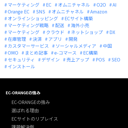
マーケティング
EC
オムニチャネル
O2O
AI
Orange EC
SNS
オムニチャネル
Amazon
オンラインショッピング
ECサイト構築
マーケティング戦略
配送
海外小売
マーケティング
クラウド
ネットショップ
DX
在庫管理
決済
アプリ
開発
カスタマーサービス
ソーシャルメディア
中国
OMO
まとめ記事
e-コマース
EC構築
セキュリティ
デザイン
売上アップ
POS
SEO
インストール
EC-ORANGEの強み
EC-ORANGEの強み
選ばれる理由
ECサイトのリプレイス
課題解決例