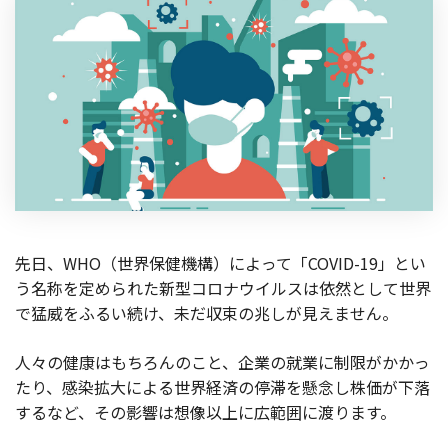
製品
特長
ショッピングモール型 EC
マルチテナント、マルチブランドなど
通販受注対応
ECと通販の連動を可能に
EC運用支援
継続的に結果を出し続けるECサイトへ
先日、WHO（世界保健機構）によって「COVID-19」とい
スクラッチ開発
う名称を定められた新型コロナウイルスは依然として世界
ライセンス契約
で猛威をふるい続け、未だ収束の兆しが見えません。
内製化支援
人々の健康はもちろんのこと、企業の就業に制限がかかっ
たり、感染拡大による世界経済の停滞を懸念し株価が下落
補助金活用支援
するなど、その影響は想像以上に広範囲に渡ります。
導入事例