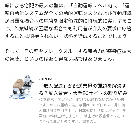
転による宅配の最大の壁は、「自動運転レベル4」、「運
転自動化システムが全ての動的運転タスクおよび作動継続
が困難な場合への応答を限定領域的に持続的に実行するこ
と、作業継続が困難な場合でも利用者が介入の要求に応答
することは期待されない」状態を達成することでしょう。
そして、その壁をブレークスルーする原動力が感染症拡大
の脅威、というのはあり得ない話ではありません。
2019.04.10
「無人配送」が配送業界の課題を解決す
る？配送業者・大手ECサイトの取り組み
ECを運営していると、避けては通れないのが「配送」
です。ヤマト運輸・佐川急便は2017年10～11月に個
人向け料金を引き上げ、日本郵便も「ゆうパック」を
平均12％値上げしました。 値上げは顧客側であるEC
にとって痛いものですが、需要の...