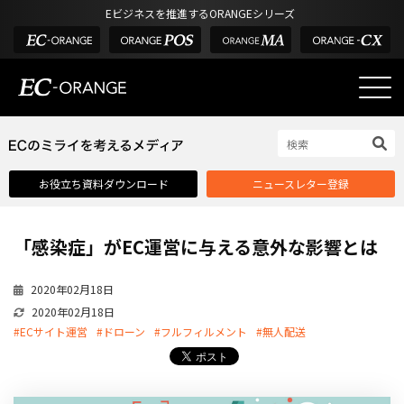
Eビジネスを推進するORANGEシリーズ
EC-ORANGEの強み
EC-ORANGEの強み
お役立ち資料ダウンロード
ニュースレター登録
選ばれる理由
ECサイトのリプレイス
「感染症」がEC運営に与える意外な影響とは
課題解決例
機能一覧
2020年02月18日
2020年02月18日
外部サービス連携
#ECサイト運営
#ドローン
#フルフィルメント
#無人配送
インフラ環境・サポート
費用