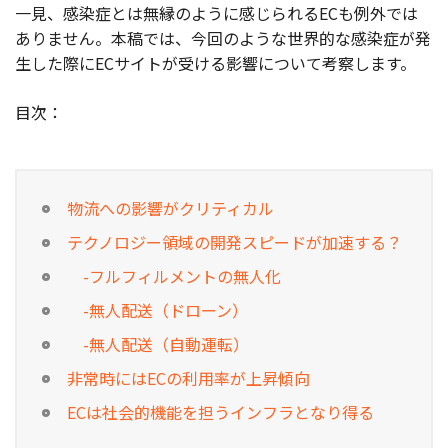
一見、感染症とは無縁のように感じられるECも例外では
ありません。本稿では、今回のような世界的な感染症が発
お役立ち記事
生した際にECサイトが受ける影響について考察します。
03-6432-0346
目次：
電話受付：平日 10:00~17:00
お問い合わせ
物流への影響がクリティカル
テクノロジー領域の開発スピードが加速する？
-フルフィルメントの無人化
-無人配送（ドローン）
-無人配送（自動運転）
非常時にはECの利用率が上昇傾向
ECは社会的機能を担うインフラとなり得る