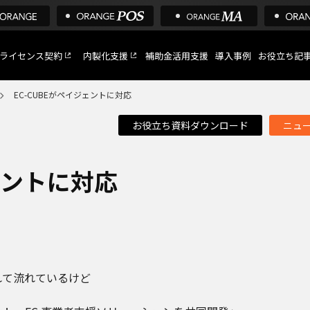
ライセンス契約
内製化支援
補助金活用支援
導入事例
お役立ち記
EC-CUBEがペイジェントに対応
お役立ち資料ダウンロード
ニュ
C
など
ェントに対応
トへ
れて流れているけど