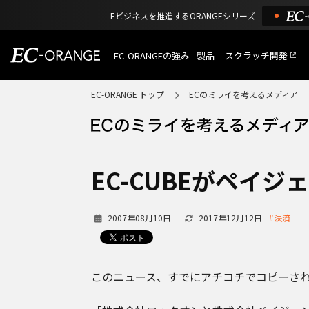
Eビジネスを推進するORANGEシリーズ
EC-ORANGEの強み
製品
スクラッチ開発
EC-ORANGEの強み
選ばれる理由
EC-ORANGE トップ
ECのミライを考えるメディア
特長
ECサイトのリプレイス
課題解決例
機能一覧
外部サービス連携
ショッピングモール型 E
インフラ環境・サポート
費用
マルチテナント、マルチブランド
EC-CUBEがペイジ
通販受注対応
ECと通販の連動を可能に
EC運用支援
2007年08月10日
2017年12月12日
#決済
継続的に結果を出し続けるECサイ
このニュース、すでにアチコチでコピーさ