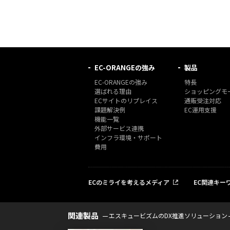
EC-ORANGEの強み
製品
EC-ORANGEの強み
特長
選ばれる理由
ショッピングモー
ECサイトのリプレイス
通販受注対応
課題解決例
EC運用支援
機能一覧
外部サービス連携
インフラ環境・サポート
費用
ECのミライを考えるメディア
EC関連キー
関連製品
エスキュービズムのDX推進ソリューション