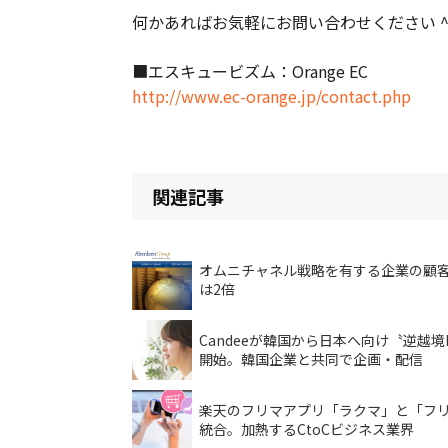
何かあればお気軽にお問い合わせください ^
■エスキュービズム：Orange EC
http://www.ec-orange.jp/contact.php
関連記事
オムニチャネル戦略を有する企業の顧
は2倍
Candeeが韓国から日本へ向け〝逆越境
開始。韓国企業と共同で企画・配信
楽天のフリマアプリ「ラクマ」と「フ
統合。加熱するCtoCビジネス業界