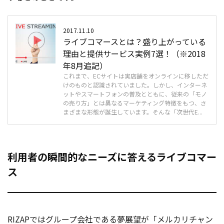
お役立ち記事
2017.11.10
ライブコマースとは？盛り上がっている
03-6432-0346
理由と提供サービス実例7選！（※2018
電話受付：平日 10:00~17:00
年8月追記）
これまで、ECサイトは実店舗をオンラインに移しただ
お問い合わせ
けのものと認識されていました。しかし、インターネ
ットやスマートフォンの普及とともに、従来の「モノ
の売り方」とは異なるマーケティング特徴をもつ、さ
まざまな形態が誕生しています。そんな「次世代E...
利用者の瞬間的なニーズに答えるライブコマー
ス
RIZAPではグループ会社である夢展望が「メルカリチャン