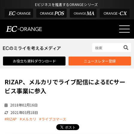
Eビジネスを推進するORANGEシリーズ
EC-ORANGEの強み
EC-ORANGEの強み
お役立ち資料ダウンロード
ニュースレター登録
選ばれる理由
ECサイトのリプレイス
RIZAP、メルカリでライブ配信によるECサー
課題解決例
ビス事業に参入
機能一覧
2018年02月16日
外部サービス連携
2021年03月18日
インフラ環境・サポート
#RIZAP
#メルカリ
#ライブコマース
費用