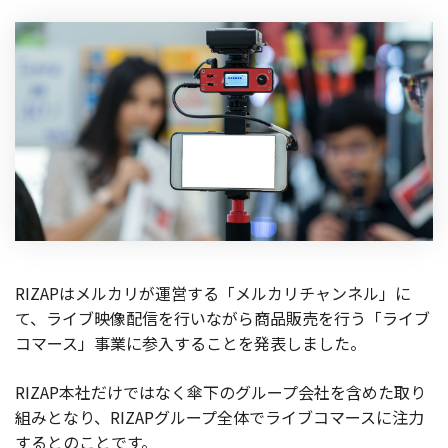
製品
特長
ショッピングモール型 EC
マルチテナント、マルチブランドなど
通販受注対応
ECと通販の連動を可能に
EC運用支援
継続的に結果を出し続けるECサイトへ
スクラッチ開発
RIZAPはメルカリが運営する「メルカリチャンネル」に
ライセンス契約
て、ライブ映像配信を行いながら商品販売を行う「ライブ
コマース」事業に参入することを発表しました。
内製化支援
RIZAP本社だけではなく傘下のグループ会社を含めた取り
補助金活用支援
組みとなり、RIZAPグループ全体でライブコマースに注力
するとのことです。
導入事例