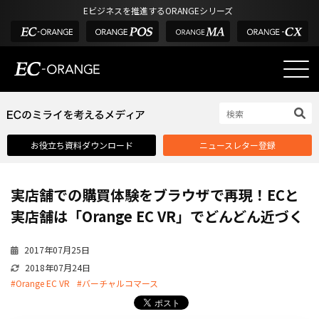
Eビジネスを推進するORANGEシリーズ
EC-ORANGEの強み
EC-ORANGEの強み
お役立ち資料ダウンロード
ニュースレター登録
選ばれる理由
ECサイトのリプレイス
実店舗での購買体験をブラウザで再現！ECと
課題解決例
実店舗は「Orange EC VR」でどんどん近づく
機能一覧
2017年07月25日
外部サービス連携
2018年07月24日
インフラ環境・サポート
#Orange EC VR
#バーチャルコマース
費用