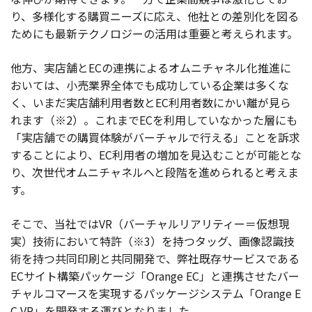
り、多様化する購買ニーズに応え、他社との差別化を図る
ためにも最新テクノロジーの活用は重要と考えられます。
他方、実店舗とECの連携によるオムニチャネル化推進に
おいては、小売業界全体でも成功している企業は多くな
く、いまだ実店舗利用者数とEC利用者数にかい離が見ら
れます（※2）。これまでECを利用していなかった層にも
「実店舗での購買体験がバーチャルで行える」ことを訴求
することにより、EC利用者の増加を見込むことが可能とな
り、次世代オムニチャネルへと段階を進められると考えま
す。
そこで、当社ではVR（バーチャルリアリティー＝仮想現
実）技術において特許（※3）を持つタッグ、画像認識技
術を持つ共同印刷と共同開発で、弊社既存サービスである
ECサイト構築パッケージ「Orange EC」と連携させたバー
チャルコマースを実現するパッケージシステム「Orange E
C VR」を開発する運びとなりました。