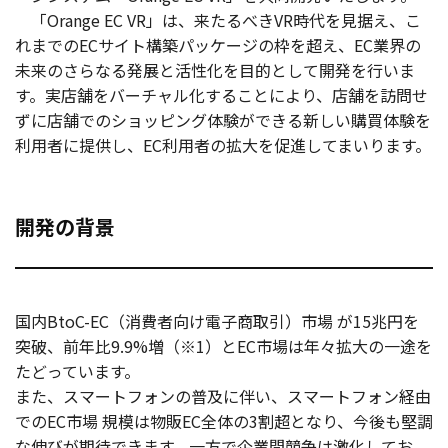
「Orange EC VR」は、来たるべきVR時代を見据え、こ
お役立ち記事
れまでのECサイト構築パッケージの枠を超え、EC業界の
未来のさらなる発展と活性化を目的として開発を行いま
03-6432-0346
す。実店舗をバーチャル化することにより、店舗を訪問せ
電話受付：平日 10:00~17:00
ずに店舗でのショッピング体験ができる新しい購買体験を
利用者に提供し、EC利用者の拡大を促進してまいります。
お問い合わせ
開発の背景
国内BtoC-EC（消費者向け電子商取引）市場 が15兆円を
突破、前年比9.9%増（※1）とEC市場は年々拡大の一途を
たどっています。
また、スマートフォンの普及に伴い、スマートフォン経由
でのEC市場 規模は物販EC全体の3割超となり、今後も堅調
な伸びが期待できます。一方で企業間競争は激化してお