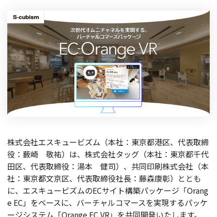
製品
特長
ショッピングモール型 EC
マルチテナント、マルチブランドなど
通販受注対応
ECと通販の連動を可能に
EC運用支援
継続的に結果を出し続けるECサイトへ
スクラッチ開発
株式会社エスキュービズム（本社：東京都港区、代表取締
ライセンス契約
役：薮崎 敬祐）は、株式会社タッグ（本社：東京都千代
田区、代表取締役：湯本 健司）、共同印刷株式会社（本
内製化支援
社：東京都文京区、代表取締役社長：藤森康彰）ととも
に、エスキュービズムのECサイト構築パッケージ「Orang
補助金活用支援
e EC」をベースに、バーチャルコマースを実現するパッケ
ージシステム「Orange EC VR」を共同開発いたします。
導入事例