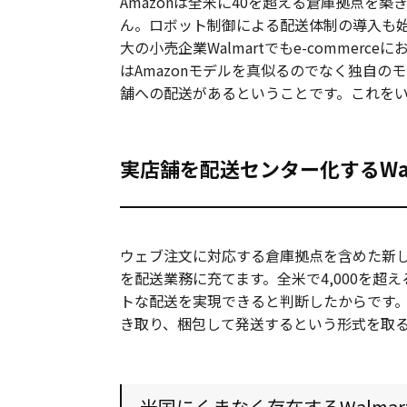
Amazonは全米に40を超える倉庫拠点を
ん。ロボット
制御による配送体制の導入も
大の小売企業Walmartでもe-commerce
はAmazonモデルを真似るのでなく独自の
舗への配送があるということです。これを
実店舗を配送センター化するWal
ウェブ注文に対応する倉庫拠点を含めた新しい
を配送業務に充てます。全米で4,000を
トな配送を実現できると判断したからです
き取り、梱包して発送するという形式を取
米国にくまなく存在するWalmar