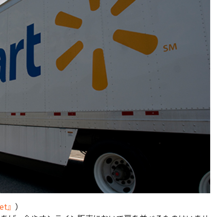
eet』
）