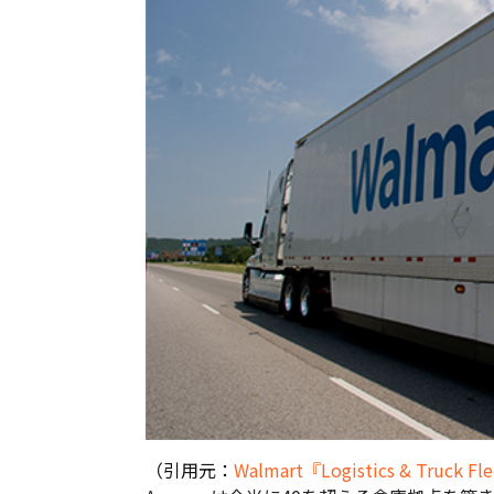
（引用元：
Walmart『Logistics & Truck Fl