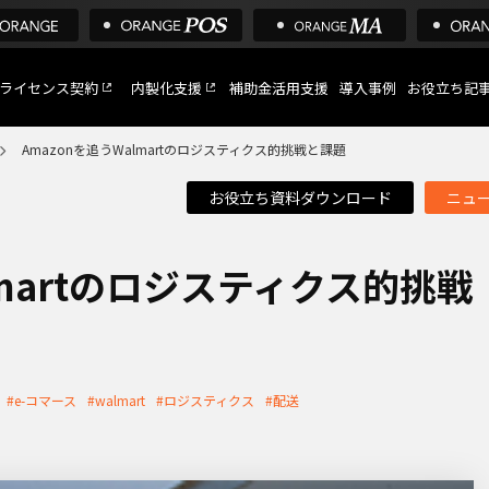
ライセンス契約
内製化支援
補助金活用支援
導入事例
お役立ち記
Amazonを追うWalmartのロジスティクス的挑戦と課題
お役立ち資料ダウンロード
ニュ
C
など
lmartのロジスティクス的挑戦
トへ
#e-コマース
#walmart
#ロジスティクス
#配送