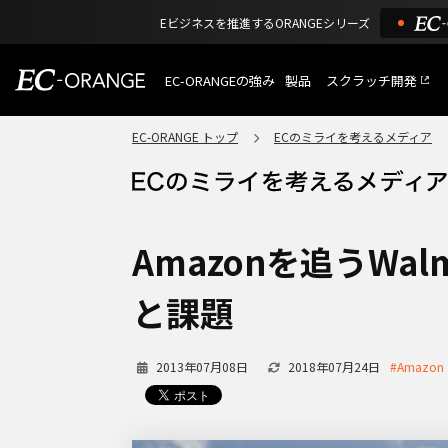
Eビジネスを推進するORANGEシリーズ
EC-ORANGEの強み
製品
スクラッチ開発
EC-ORANGEの強み
選ばれる理由
EC-ORANGE トップ
ECのミライを考えるメディア
特長
ECサイトのリプレイス
課題解決例
機能一覧
外部サービス連携
ショッピングモール型 E
インフラ環境・サポート
費用
マルチテナント、マルチブランド
Amazonを追うWa
通販受注対応
ECと通販の連動を可能に
と課題
EC運用支援
継続的に結果を出し続けるECサイ
2013年07月08日
2018年07月24日
#Amazon