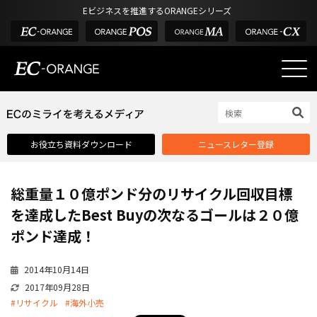
Eビジネスを推進するORANGEシリーズ
EC-ORANGEの強み
EC-ORANGEの強み
お役立ち資料ダウンロード
ニュースレター登録
選ばれる理由
ECサイトのリプレイス
総重量１０億ポンド分のリサイクル回収目標
課題解決例
を達成したBest Buyの次なるゴールは２０億
機能一覧
ポンド達成！
外部サービス連携
2014年10月14日
インフラ環境・サポート
2017年09月28日
費用
#リサイクル
#海外小売