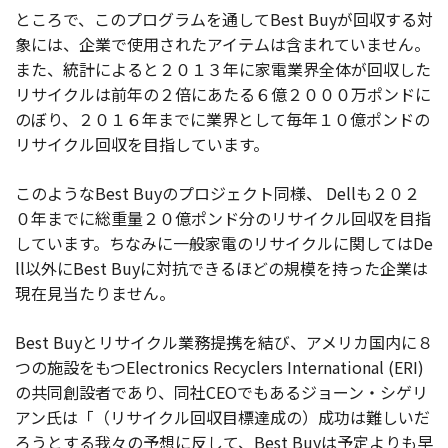
ところで、このプログラムを通してBest Buyが回収する対
象には、企業で使用されたアイテムは含まれていません。
また、統計によると２０１３年に家電業界全体が回収した
リサイクルは前年の２倍にあたる６億２０００万ポンドに
のぼり、２０１６年までに業界として毎年１０億ポンドの
リサイクル回収を目指しています。
このようなBest Buyのプロジェクト同様、 Dellも２０２
０年までに総重量２０億ポンド分のリサイクル回収を目指
しています。ちなみに一般家電のリサイクルに関してはDe
ll以外にBest Buyに対抗できるほどの規模を持った企業は
現在見当たりません。
Best Buyとリサイクル業務提携を結び、アメリカ国内に８
つの施設をもつElectronics Recyclers International (ERI)
の共同創設者であり、同社CEOでもあるジョーン・シゲリ
アン氏は「（リサイクル回収目標達成の）成功は難しいだ
ろうとする我々の予想に反して、Best Buyは予定よりも早