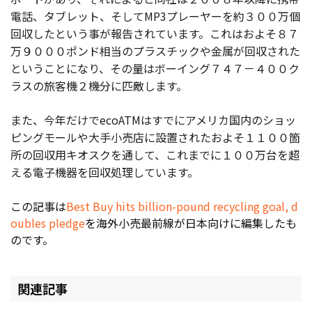
電話、タブレット、そしてMP3プレーヤーを約３００万個
回収したという事が報告されています。これはおよそ８７
万９０００ポンド相当のプラスチックや金属が回収された
ということになり、その量はボーイング７４７－４００ク
ラスの旅客機２機分に匹敵します。
また、今年だけでecoATMはすでにアメリカ国内のショッ
ピングモールや大手小売店に設置されたおよそ１１００箇
所の回収用キオスクを通して、これまでに１００万台を超
える電子機器を回収処理しています。
この記事は
Best Buy hits billion-pound recycling goal, d
oubles pledge
を海外小売最前線が日本向けに編集したも
のです。
関連記事