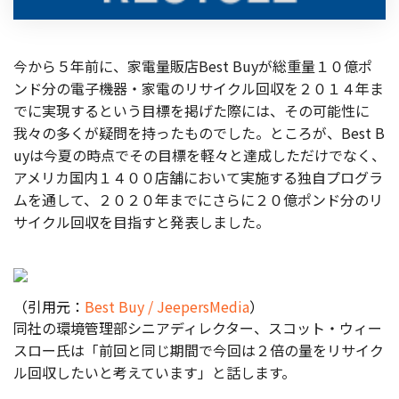
お役立ち記事
今から５年前に、家電量販店Best Buyが総重量１０億ポ
03-6432-0346
ンド分の電子機器・家電のリサイクル回収を
２０１４年ま
電話受付：平日 10:00~17:00
でに実現するという目標を掲げた際には、その可能性に
我々の多くが疑問を持ったものでした。ところが、Best B
お問い合わせ
uyは今夏の時点でその目標を軽々と達成しただけでなく、
アメリカ国内１４００店舗において実施する独自プログラ
ムを通して、２０２０年までにさらに２０億ポンド分のリ
サイクル回収を目指すと発表しました。
（引用元：
Best Buy / JeepersMedia
）
同社の環境管理部シニアディレクター、スコット・ウィー
スロー氏は「前回と同じ期間で今回は２倍の量をリサイク
ル回収したいと考えています」と話します。