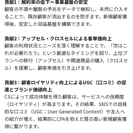
貢献1：解約率の低下＝事業基盤の安定
顧客の不満や離脱の予兆をデータで検知し、未然に介入す
ることで、既存顧客が流出するのを防ぎます。新規顧客獲
得後、安定した収益基盤を構築できます。
貢献2：アップセル・クロスセルによる客単価向上
顧客の利用状況とニーズを深く理解することで、「次はこ
れが必要だろう」という最適なタイミングを図り、上位プ
ランへの移行（アップセル）や関連商品の購入（クロスセ
ル）を提案し、顧客単価を引き上げます。
貢献3：顧客ロイヤリティ向上によるUGC（口コミ）の促
進とブランド価値向上
CSによって成功体験を得た顧客は、サービスへの信頼度
（ロイヤリティ）が高まります。その結果、SNSでの自発
的な口コミ（UGC：User Generated Content）や友人へ
の紹介が増え、結果的にCPAを抑えた質の高い新規顧客獲
得に繋がります。