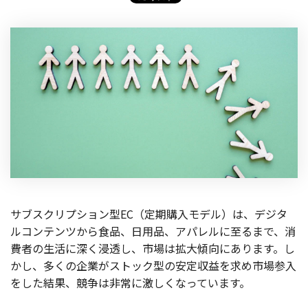
製品
特長
ショッピングモール型 EC
マルチテナント、マルチブランドなど
通販受注対応
ECと通販の連動を可能に
EC運用支援
継続的に結果を出し続けるECサイトへ
スクラッチ開発
ライセンス契約
サブスクリプション型EC（定期購入モデル）は、デジタ
ルコンテンツから食品、日用品、アパレルに至るまで、消
内製化支援
費者の生活に深く浸透し、市場は拡大傾向にあります。し
かし、多くの企業がストック型の安定収益を求め市場参入
補助金活用支援
をした結果、競争は非常に激しくなっています。
導入事例