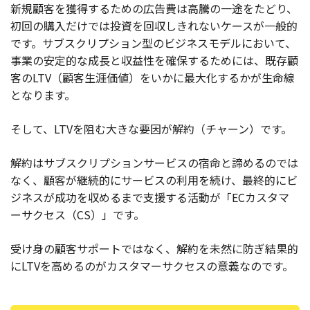
新規顧客を獲得するための広告費は高騰の一途をたどり、
初回の購入だけでは投資を回収しきれないケースが一般的
お役立ち記事
です。サブスクリプション型のビジネスモデルにおいて、
事業の安定的な成長と収益性を確保するためには、既存顧
03-6432-0346
客のLTV（顧客生涯価値）をいかに最大化するかが生命線
電話受付：平日 10:00~17:00
となります。
お問い合わせ
そして、LTVを阻む大きな要因が解約（チャーン）です。
解約はサブスクリプションサービスの宿命と諦めるのでは
なく、顧客が継続的にサービスの利用を続け、最終的にビ
ジネスが成功を収めるまで支援する活動が「ECカスタマ
ーサクセス（CS）」です。
受け身の顧客サポートではなく、解約を未然に防ぎ結果的
にLTVを高めるのがカスタマーサクセスの意義なのです。