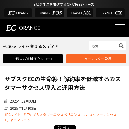
Eビジネスを推進するORANGEシリーズ
EC-ORANGEの強み
EC-ORANGEの強み
お役立ち資料ダウンロード
ニュースレター登録
選ばれる理由
ECサイトのリプレイス
サブスクECの生命線！解約率を低減するカス
課題解決例
タマーサクセス導入と運用方法
機能一覧
2025年12月03日
外部サービス連携
2025年12月03日
インフラ環境・サポート
#ECサイト
#LTV
#カスタマーエクスペリエンス
#カスタマーサクセス
#チャーンレート
費用