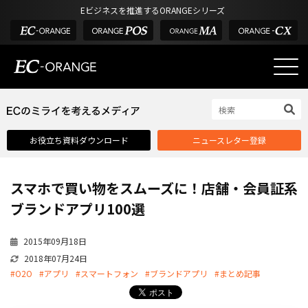
Eビジネスを推進するORANGEシリーズ
EC-ORANGEの強み
EC-ORANGEの強み
お役立ち資料ダウンロード
ニュースレター登録
選ばれる理由
ECサイトのリプレイス
スマホで買い物をスムーズに！店舗・会員証系
課題解決例
ブランドアプリ100選
機能一覧
2015年09月18日
外部サービス連携
2018年07月24日
インフラ環境・サポート
#O2O
#アプリ
#スマートフォン
#ブランドアプリ
#まとめ記事
費用