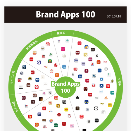
製品
特長
ショッピングモール型 EC
マルチテナント、マルチブランドなど
通販受注対応
ECと通販の連動を可能に
EC運用支援
継続的に結果を出し続けるECサイトへ
スクラッチ開発
ライセンス契約
内製化支援
補助金活用支援
導入事例