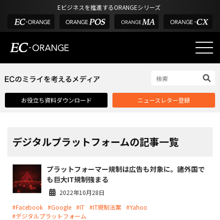
Eビジネスを推進するORANGEシリーズ
EC-ORANGEの強み
EC-ORANGEの強み
お役立ち資料ダウンロード
ニュースレター登録
選ばれる理由
ECサイトのリプレイス
課題解決例
デジタルプラットフォームの記事一覧
機能一覧
プラットフォーマー規制は広告も対象に。諸外国で
外部サービス連携
も巨大IT規制強まる
インフラ環境・サポート
2022年10月28日
#Facebook
#Google
#IT
#IT規制法案
#Yahoo
費用
#デジタルプラットフォーム