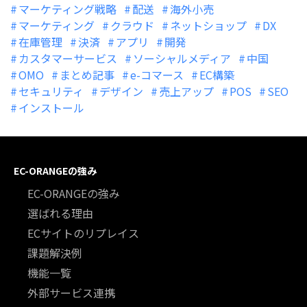
マーケティング戦略
配送
海外小売
マーケティング
クラウド
ネットショップ
DX
在庫管理
決済
アプリ
開発
カスタマーサービス
ソーシャルメディア
中国
OMO
まとめ記事
e-コマース
EC構築
セキュリティ
デザイン
売上アップ
POS
SEO
インストール
EC-ORANGEの強み
EC-ORANGEの強み
選ばれる理由
ECサイトのリプレイス
課題解決例
機能一覧
外部サービス連携