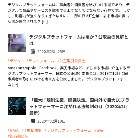
製品
デジタルプラットフォームは、事業者と消費者を結びつける場であり、デ
ジタルで商品やサービスを取引する上でなくてはならない存在です。 しか
し、影響力が強くなりすぎたゆえに、一部の巨大IT企業による市場の寡占
特長
状態が懸念されてき […]
ショッピングモール型 EC
デジタルプラットフォームは悪か？公取委の見解と
マルチテナント、マルチブランドなど
は
通販受注対応
2020年03月25日
ECと通販の連動を可能に
#デジタルプラットフォーム
#公正取引委員会
EC運用支援
AmazonやApple、Facebook、楽天市場など、あらゆる市場に介在するデ
継続的に結果を出し続けるECサイトへ
ジタルプラットフォーマー。日本の公正取引委員会は、2019年12月に同
事業者の取引における考え方を公表しました。 デジタルプラットフォー
スクラッチ開発
ム […]
ライセンス契約
「巨大IT規制法案」閣議決定。国内外で巨大ECプラ
ットフォーマーに注がれる法規制の目（2020年2月
内製化支援
最新）
2020年02月19日
補助金活用支援
#GAFA
#IT規制法案
#デジタルプラットフォーム
#楽天
#独占禁止法
導入事例