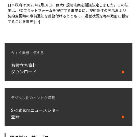
日本政府は2020年2月18日、巨大IT規制法案を閣議決定しました。この法
案は、ECプラットフォームを提供する事業者に、契約条件の開示および
お役立ち記事
契約変更時の事前通知を義務付けるとともに、運営状況を毎年政府に報告
することを義務 […]
03-6432-0346
電話受付：平日 10:00~17:00
お問い合わせ
今すぐ業務に使える
お役立ち資料
ダウンロード
デジタル化のヒントが満載
S-cubismニュースレター
登録