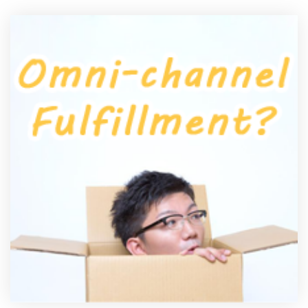
製品
特長
ショッピングモール型 EC
マルチテナント、マルチブランドなど
通販受注対応
ECと通販の連動を可能に
EC運用支援
継続的に結果を出し続けるECサイトへ
スクラッチ開発
ライセンス契約
内製化支援
補助金活用支援
導入事例