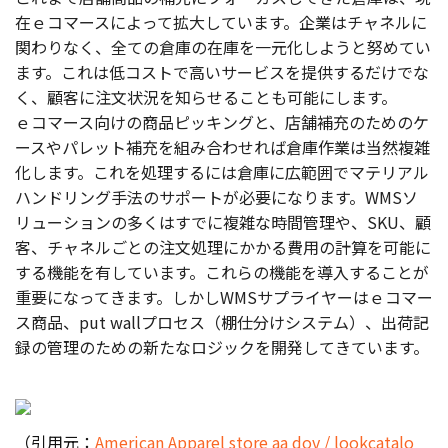
在ｅコマースによって拡大しています。企業はチャネルに
関わりなく、全ての倉庫の在庫を一元化しようと努めてい
ます。これは低コストで高いサービスを提供するだけでな
く、顧客に注文状況を知らせることも可能にします。
ｅコマース向けの商品ピッキングと、店舗補充のためのケ
ースやパレット補充を組み合わせれば倉庫作業は当然複雑
化します。これを処理するには倉庫に広範囲でマテリアル
ハンドリング手法のサポートが必要になります。WMSソ
リューションの多くはすでに複雑な時間管理や、SKU、顧
客、チャネルごとの注文処理にかかる費用の計算を可能に
する機能を有しています。これらの機能を導入することが
重要になってきます。しかしWMSサプライヤーはｅコマー
ス商品、put wallプロセス（棚仕分けシステム）、出荷記
録の管理のための新たなロジックを開発してきています。
（引用元：
American Apparel store aa dov / lookcatalo