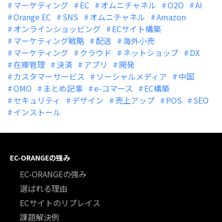
マーケティング
EC
オムニチャネル
O2O
AI
Orange EC
SNS
オムニチャネル
Amazon
オンラインショッピング
ECサイト構築
マーケティング戦略
配送
海外小売
マーケティング
クラウド
ネットショップ
DX
在庫管理
決済
アプリ
開発
カスタマーサービス
ソーシャルメディア
中国
OMO
まとめ記事
e-コマース
EC構築
セキュリティ
デザイン
売上アップ
POS
SEO
インストール
EC-ORANGEの強み
EC-ORANGEの強み
選ばれる理由
ECサイトのリプレイス
課題解決例