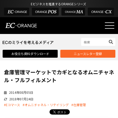
Eビジネスを推進するORANGEシリーズ
EC-ORANGEの強み
EC-ORANGEの強み
お役立ち資料ダウンロード
ニュースレター登録
選ばれる理由
ECサイトのリプレイス
倉庫管理マーケットでカギとなるオムニチャネ
課題解決例
ル・フルフィルメント
機能一覧
2014年08月05日
外部サービス連携
2018年07月24日
インフラ環境・サポート
#Eコマース
#オムニチャネル・リテイリング
#在庫管理
費用