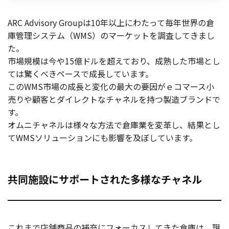
お役立ち記事
ARC Advisory Groupは10年以上にわたって毎年世界の倉
庫管理システム（WMS）のマーケットを
調査してきまし
03-6432-0346
た。
電話受付：平日 10:00~17:00
市場規模は今や15億ドルを超えており、成熟した市場とし
ては驚くべきペースで成長しています。
お問い合わせ
このWMS市場の成長と変化の最大の要因がｅコマース小
売りや顧客とダイレクトなチャネルを持つ製造ブランドで
す。
オムニチャネルは様々な方法で倉庫業を変革し、結果とし
てWMSソリューションにも影響を及ぼしています。
共同施設にサポートされた多様なチャネル
これまで店舗商品の補充にフォーカスしてきた倉庫は、現