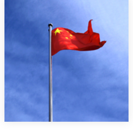
製品
特長
ショッピングモール型 EC
マルチテナント、マルチブランドなど
通販受注対応
ECと通販の連動を可能に
EC運用支援
継続的に結果を出し続けるECサイトへ
スクラッチ開発
ライセンス契約
内製化支援
補助金活用支援
導入事例