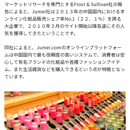
マーケットリサーチを専門とするFrost & Sullivan社の報
告によると、Jumei社は２０１３年の中国国内におけるオ
お役立ち記事
ンライン化粧品販売シェア率No.1
（２２．１％）を誇る
大企業で、２０１０年３月のサイト開始以降急速にその人
03-6432-0346
電話受付：平日 10:00~17:00
気を獲得してきたということです。
お問い合わせ
同社によると、Jumei.comのオンラインプラットフォー
ムは中国国内で最も信頼度の高いシステムで、消費者は安
心して有名ブランドの化粧品や各種ファッションアイテ
ム、また生活雑貨などを購入できるという点が特徴となっ
ています。