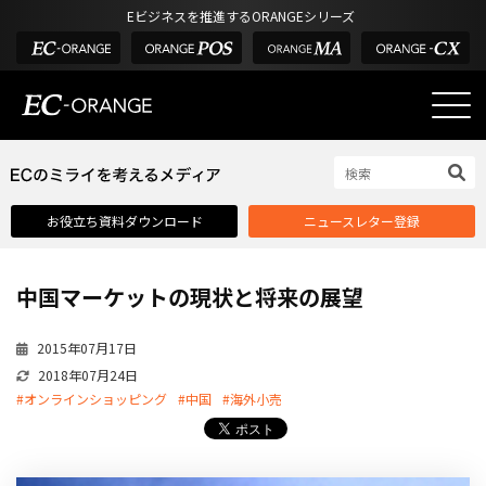
Eビジネスを推進するORANGEシリーズ
EC-ORANGEの強み
EC-ORANGEの強み
お役立ち資料ダウンロード
ニュースレター登録
選ばれる理由
ECサイトのリプレイス
中国マーケットの現状と将来の展望
課題解決例
機能一覧
2015年07月17日
2018年07月24日
外部サービス連携
#オンラインショッピング
#中国
#海外小売
インフラ環境・サポート
費用