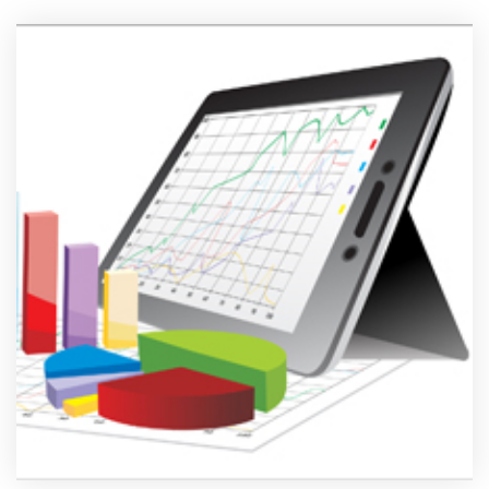
製品
特長
ショッピングモール型 EC
マルチテナント、マルチブランドなど
通販受注対応
ECと通販の連動を可能に
EC運用支援
継続的に結果を出し続けるECサイトへ
スクラッチ開発
ライセンス契約
内製化支援
補助金活用支援
導入事例