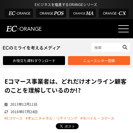
Eビジネスを推進するORANGEシリーズ
EC-ORANGEの強み
EC-ORANGEの強み
お役立ち資料ダウンロード
ニュースレター登録
選ばれる理由
ECサイトのリプレイス
Eコマース事業者は、どれだけオンライン顧客
課題解決例
のことを理解しているのか!?
機能一覧
2013年12月11日
外部サービス連携
2018年07月24日
インフラ環境・サポート
#Eコマース
#オムニチャネル・リテイリング
#モバイル・コマース
費用