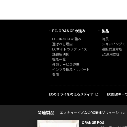
EC-ORANGEの強み
製品
EC-ORANGEの強み
特長
選ばれる理由
ショッピングモー
ECサイトのリプレイス
通販受注対応
課題解決例
EC運用支援
機能一覧
外部サービス連携
インフラ環境・サポート
費用
ECのミライを考えるメディア
EC関連キー
関連製品
エスキュービズムのDX推進ソリューション
ORANGE POS