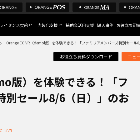
ライセンス契約
内製化支援
補助金活用支援
導入事例
お役立ち記
Orange EC VR（demo版）を体験できる！「ファミリアメンバーズ特別セール
お役立ち資料ダウンロード
ニュ
C
など
（demo版）を体験できる！「フ
特別セール8/6（日）」のお
トへ
EC
#VR