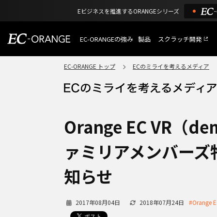
Eビジネスを推進するORANGEシリーズ
EC-ORANGEの強み
製品
スクラッチ開発
EC-ORANGEの強み
選ばれる理由
EC-ORANGE トップ
ECのミライを考えるメディア
特長
ECサイトのリプレイス
課題解決例
機能一覧
外部サービス連携
ショッピングモール型 E
インフラ環境・サポート
費用
マルチテナント、マルチブランド
Orange EC VR
通販受注対応
ECと通販の連動を可能に
ァミリアメンバーズ
EC運用支援
継続的に結果を出し続けるECサイ
知らせ
2017年08月04日
2018年07月24日
#Orange 