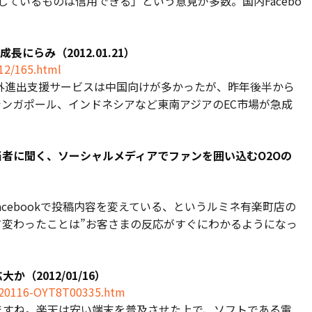
めしているものは信用できる」という意見が多数。国内Facebo
にらみ（2012.01.21）
012/165.html
外進出支援サービスは中国向けが多かったが、昨年後半から
ンガポール、インドネシアなど東南アジアのEC市場が急成
者に聞く、ソーシャルメディアでファンを囲い込むO2Oの
Facebookで投稿内容を変えている、というルミネ有楽町店の
て変わったことは”お客さまの反応がすぐにわかるようになっ
（2012/01/16）
0120116-OYT8T00335.htm
ますね。楽天は安い端末を普及させた上で、ソフトである電