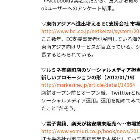
「Facebookは実名制だから、友人がお薦
okユーザーへのアンケート結果。
▽東南アジアへ進出増える EC支援会社 市場成長
http://www.bci.co.jp/netkeizai/system/2
ここ数年、EC支援事業者が展開している海
東南アジア向けサービスが目立っている。シ
長するとみられている。
▽ルミネ有楽町店のソーシャルメディア担当
新しいプロモーションの形（2012/01/19）
http://markezine.jp/article/detail/14964
店舗オープン前とオープン後、Twittterと
ソーシャルメディア運用。運用を始めてみ
たこと”だそう。
▽電子書籍、楽天が格安端末販売へ…市場拡大か
http://www.yomiuri.co.jp/book/news/2
IT大手各社が電子書籍事業を本格化してい