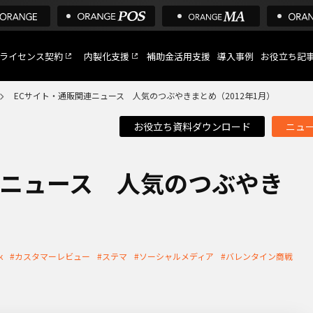
ライセンス契約
内製化支援
補助金活用支援
導入事例
お役立ち記
ECサイト・通販関連ニュース 人気のつぶやきまとめ（2012年1月）
お役立ち資料ダウンロード
ニュ
C
など
連ニュース 人気のつぶやき
）
トへ
k
#カスタマーレビュー
#ステマ
#ソーシャルメディア
#バレンタイン商戦