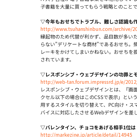
子書籍を大量に買ってもらう戦略とのこと
▽今年もおせちでトラブル、難しさ認識も作業に
http://www.tsuhanshinbun.com/archive/2
縁起物のため代替が利かず、品目数が多いた
らない”デリケートな商材”であるおせち。
レーキをかけてしまいかねない。おせちを
されています。
▽レスポンシブ・ウェブデザインの功罪とモバイ
http://web-tan.forum.impressrd.jp/e/201
レスポンシブ・ウェブデザインとは、『画面
クセル以下の場合はこのCSSで表示」とい
用するスタイルを切り替えて、PC向け・ス
バイスに対応したさせるWebデザインを差
▽バレンタイン、チョコをあげる相手1位は「女友
http://markezine.jp/article/detail/14945