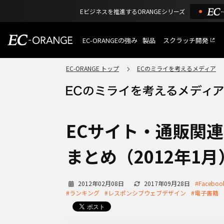
Eビジネスを推進するORANGEシリーズ
EC-ORANGEの強み
製品
スクラッチ開発
EC-ORANGEの強み
選ばれる理由
EC-ORANGE トップ
ECのミライを考えるメディア
特長
ECサイトのリプレイス
課題解決例
機能一覧
外部サービス連携
ショッピングモール型 E
インフラ環境・サポート
費用
マルチテナント、マルチブランド
ECサイト・通販関
通販受注対応
ECと通販の連動を可能に
まとめ（2012年1月
EC運用支援
継続的に結果を出し続けるECサイ
2012年02月08日
2017年09月28日
#Faceboo
#ランキング
#レスポンシブウェブデザイン
#電子書籍