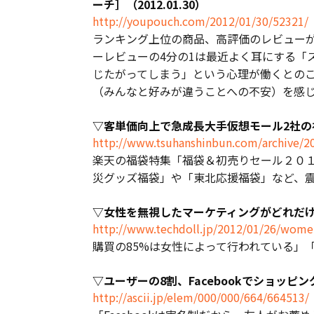
ーチ］（2012.01.30）
http://youpouch.com/2012/01/30/52321/
ランキング上位の商品、高評価のレビュー
ーレビューの4分の1は最近よく耳にする「
じたがってしまう」という心理が働くとの
（みんなと好みが違うことへの不安）を感
▽客単価向上で急成長――大手仮想モール2社の福袋
http://www.tsuhanshinbun.com/archive/2
楽天の福袋特集「福袋＆初売りセール２０１
災グッズ福袋」や「東北応援福袋」など、
▽女性を無視したマーケティングがどれだけ痛い
http://www.techdoll.jp/2012/01/26/wom
購買の85%は女性によって行われている」「
▽ユーザーの8割、Facebookでショッピング意
http://ascii.jp/elem/000/000/664/664513/